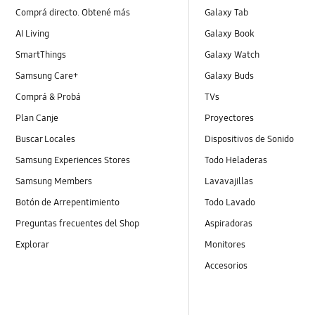
Comprá directo. Obtené más
Galaxy Tab
AI Living
Galaxy Book
SmartThings
Galaxy Watch
Samsung Care+
Galaxy Buds
Comprá & Probá
TVs
Plan Canje
Proyectores
Buscar Locales
Dispositivos de Sonido
Samsung Experiences Stores
Todo Heladeras
Samsung Members
Lavavajillas
Botón de Arrepentimiento
Todo Lavado
Preguntas frecuentes del Shop
Aspiradoras
Explorar
Monitores
Accesorios