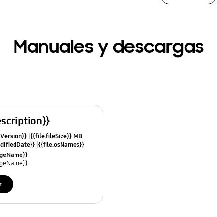
Manuales y descargas
escription}}
leVersion}}
{{file.fileSize}} MB
odifiedDate}}
{{file.osNames}}
uageName}}
uageName}}
r