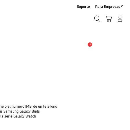
Soporte
Para Empresas
Búsqueda
Carrito
Iniciar sesión/Sign-Up
Búsqueda
3
Alerta
ie o el número IMEI de un teléfono
tus Samsung Galaxy Buds
 la serie Galaxy Watch