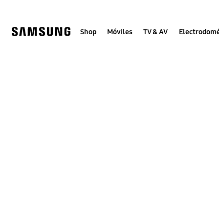
Skip
to
content
Shop
Móviles
TV & AV
Electrodomé