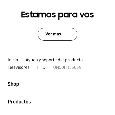
Estamos para vos
Ver más
Inicio
Ayuda y soporte del producto
Televisores
FHD
UN50FH5303G
abierto
Footer Navigation
Shop
abierto
Productos
abierto