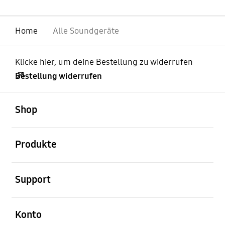
Home
Alle Soundgeräte
Klicke hier, um deine Bestellung zu widerrufen
Bestellung widerrufen
öffnen
Footer Navigation
Shop
öffnen
Produkte
öffnen
Support
öffnen
Konto