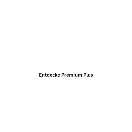
Premium Plus
Schnellere Antworten, priorisierte Bearbeitung
und exklusive Services
für deine hochwertigen Geräte
Entdecke Premium Plus