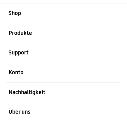
öffnen
Footer Navigation
Shop
öffnen
Produkte
öffnen
Support
öffnen
Konto
öffnen
Nachhaltigkeit
öffnen
Über uns