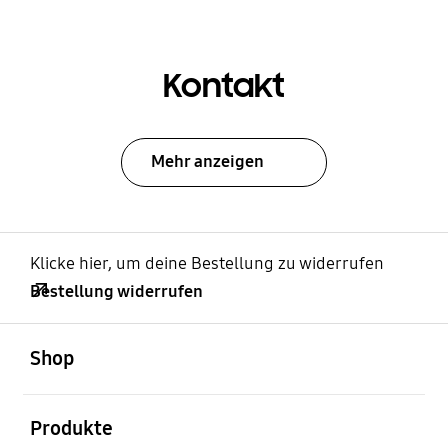
Kontakt
Mehr anzeigen
Klicke hier, um deine Bestellung zu widerrufen
Bestellung widerrufen
öffnen
Footer Navigation
Shop
öffnen
Produkte