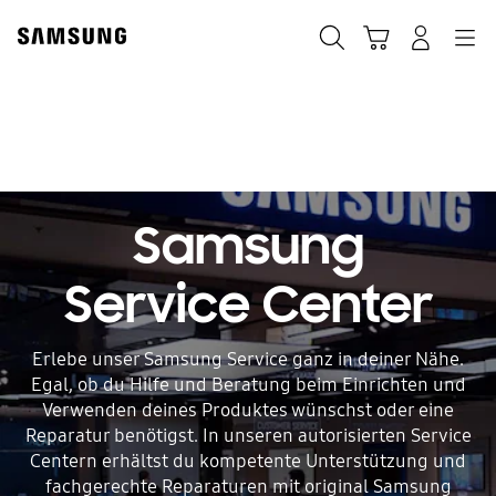
Skip
Skip
to
to
Suchen
Warenkorb
Anmelden
Navigation
content
accessibility
help
Samsung
Service Center
Erlebe unser Samsung Service ganz in deiner Nähe.
Egal, ob du Hilfe und Beratung beim Einrichten und
Verwenden deines Produktes wünschst oder eine
Reparatur benötigst. In unseren autorisierten Service
Centern erhältst du kompetente Unterstützung und
fachgerechte Reparaturen mit original Samsung