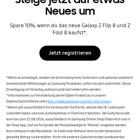
Neues um
Spare 10%, wenn du das neue Galaxy Z Flip 8 und Z
Fold 8 kaufst*.
Jetzt registrieren
*Wenn du einwilligst, senden wir dir einmalig einen Gutschein und optional zusätzlich
kommerzielle Mitteilungen zu Samsung Produkten, sofern du dem zustimmst. Deine
Einwilligung ist freiwillig und kann jederzeit widerrufen werden.
*Informationen zur Verarbeitung deiner Daten findest du in unserer
Datenschutzrichtlinie unter
http://www.samsung.com/at/info/privacy
.
*Aktion gilt ausschließlich für Verbraucher iSd KSchG, welche das 18. Lebensjahr
vollendet haben und eine Zustelladresse in Österreich besitzen. Der Gutscheincode
kann bis zum 23.08.2026, ausschließlich im Samsung Online Shop Österreich und in
der Shop App, und nur für Geräte der Produktkategorie "Mobile" eingelöst werden.
Kein Umtausch oder Barablöse. Im Falle einer Retoure wird nur der tatsächlich
gezahlte Betrag rückerstattet. Nicht mit anderen Gutscheincodes kombinierbar.