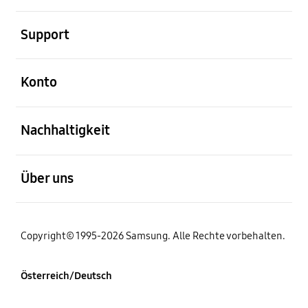
öffnen
Support
öffnen
Konto
öffnen
Nachhaltigkeit
öffnen
Über uns
Copyright© 1995-2026 Samsung. Alle Rechte vorbehalten.
Österreich/Deutsch