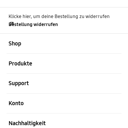
Klicke hier, um deine Bestellung zu widerrufen
Bestellung widerrufen
öffnen
Footer Navigation
Shop
öffnen
Produkte
öffnen
Support
öffnen
Konto
öffnen
Nachhaltigkeit