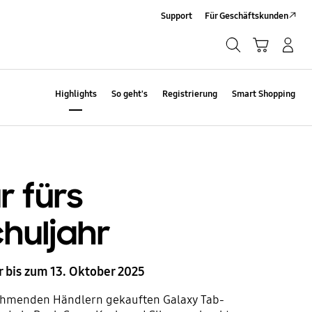
Support
Für Geschäftskunden
Suchen
Warenkorb
Anmelden/Sign-Up
Suchen
Highlights
So geht's
Registrierung
Smart Shopping
r fürs
huljahr
 bis zum 13. Oktober 2025
ilnehmenden Händlern gekauften Galaxy Tab-