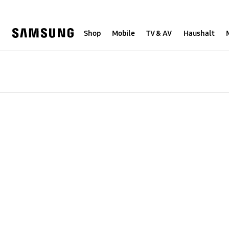
Skip
Skip
to
to
content
accessibility
help
Shop
Mobile
TV & AV
Haushalt