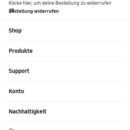
Klicke hier, um deine Bestellung zu widerrufen
Bestellung widerrufen
öffnen
Footer Navigation
Shop
öffnen
Produkte
öffnen
Support
öffnen
Konto
öffnen
Nachhaltigkeit
öffnen