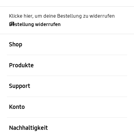
Klicke hier, um deine Bestellung zu widerrufen
Bestellung widerrufen
öffnen
Footer Navigation
Shop
öffnen
Produkte
öffnen
Support
öffnen
Konto
öffnen
Nachhaltigkeit