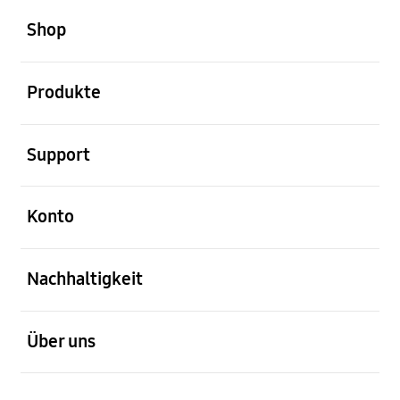
Footer Navigation
Shop
öffnen
Produkte
öffnen
Support
öffnen
Konto
öffnen
Nachhaltigkeit
öffnen
Über uns