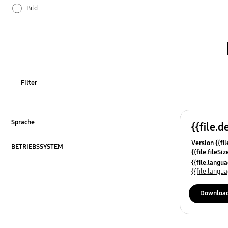
Bild
Firmware/Software
Installation/Verbindung
Stromversorgung
Filter
Sprache
{{file.d
Zum Erweitern klicken
Version {{fil
BETRIEBSSYSTEM
{{file.fileSi
Zum Erweitern klicken
{{file.osNa
{{file.lang
{{file.lang
Downloa