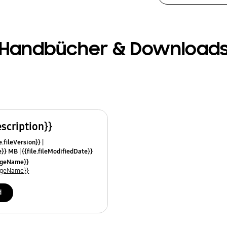
Handbücher & Download
escription}}
e.fileVersion}}
ze}} MB
{{file.fileModifiedDate}}
mes}}
uageName}}
uageName}}
d