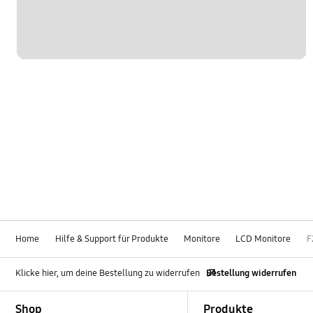
Home
Hilfe & Support für Produkte
Monitore
LCD Monitore
F
Klicke hier, um deine Bestellung zu widerrufen
Bestellung widerrufen
Footer Navigation
Shop
Produkte