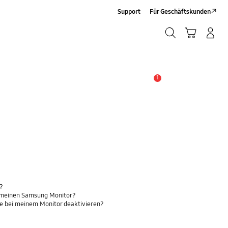
Support
Für Geschäftskunden
Suchen
Warenkorb
Anmelden/Sign-Up
Suchen
1
Wichtiger Hinweis
s?
r meinen Samsung Monitor?
e bei meinem Monitor deaktivieren?