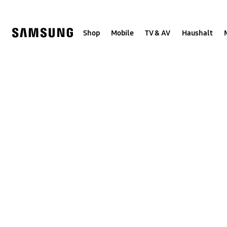
Skip
Skip
to
to
content
accessibility
help
Shop
Mobile
TV & AV
Haushalt