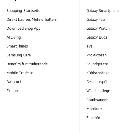
Shopping-Startseite
Galaxy Smartphone
Direkt kaufen. Mehr erhalten.
Galaxy Tab
Download Shop App
Galaxy Watch
AI Living
Galaxy Buds
SmartThings
TVs
Samsung Care+
Projektoren
Benefits für Studierende
Soundgeräte
Mobile Trade-in
Kühlschränke
Data Act
Geschirrspüler
Explore
Wäschepflege
Staubsauger
Monitore
Zubehör