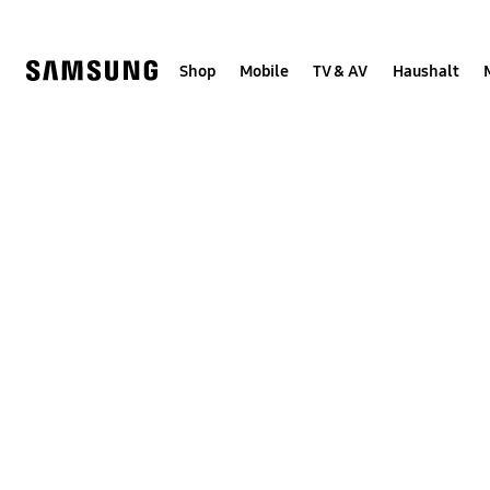
Skip
Skip
to
to
content
accessibility
help
Shop
Mobile
TV & AV
Haushalt