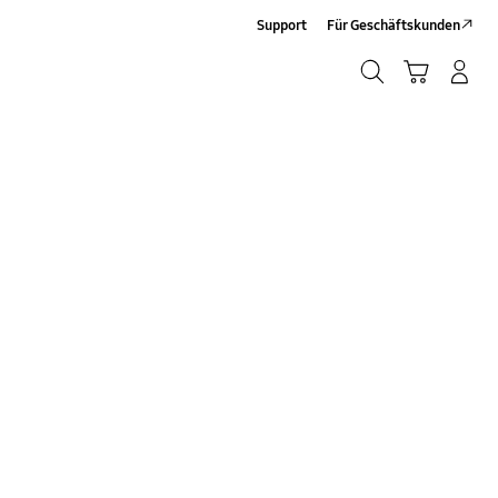
Support
Für Geschäftskunden
Suchen
Warenkorb
Anmelden/Sign-Up
Suchen