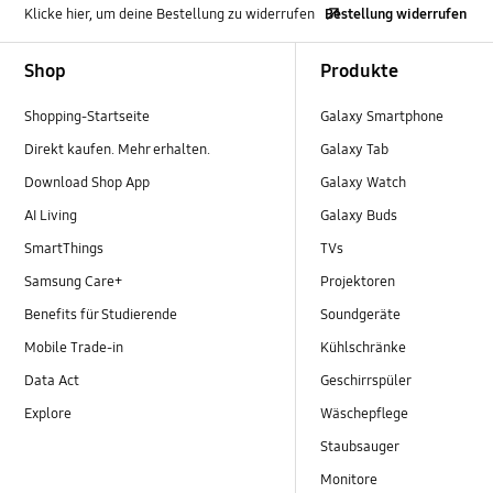
Klicke hier, um deine Bestellung zu widerrufen
Bestellung widerrufen
Footer Navigation
Shop
Produkte
Shopping-Startseite
Galaxy Smartphone
Direkt kaufen. Mehr erhalten.
Galaxy Tab
Download Shop App
Galaxy Watch
AI Living
Galaxy Buds
SmartThings
TVs
Samsung Care+
Projektoren
Benefits für Studierende
Soundgeräte
Mobile Trade-in
Kühlschränke
Data Act
Geschirrspüler
Explore
Wäschepflege
Staubsauger
Monitore