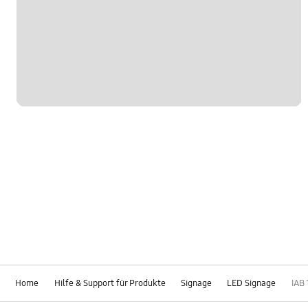
Home
Hilfe & Support für Produkte
Signage
LED Signage
IAB 