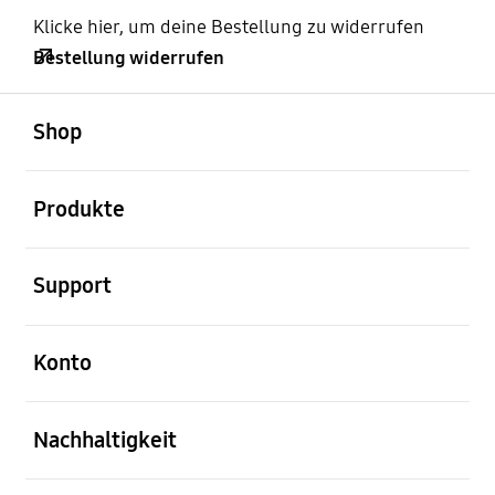
Klicke hier, um deine Bestellung zu widerrufen
Bestellung widerrufen
öffnen
Footer Navigation
Shop
öffnen
Produkte
öffnen
Support
öffnen
Konto
öffnen
Nachhaltigkeit
öffnen