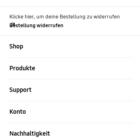
Klicke hier, um deine Bestellung zu widerrufen
Bestellung widerrufen
öffnen
Footer Navigation
Shop
öffnen
Produkte
öffnen
Support
öffnen
Konto
öffnen
Nachhaltigkeit