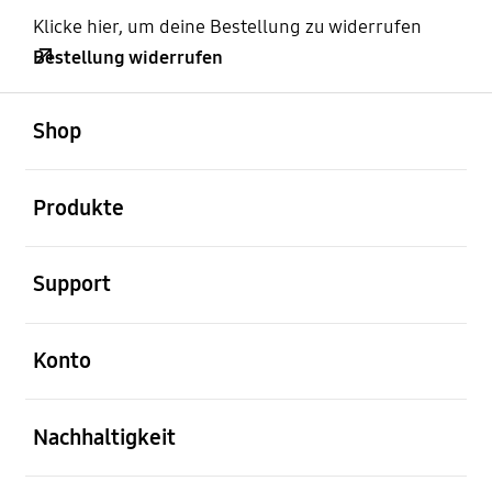
Klicke hier, um deine Bestellung zu widerrufen
Bestellung widerrufen
öffnen
Footer Navigation
Shop
öffnen
Produkte
öffnen
Support
öffnen
Konto
öffnen
Nachhaltigkeit
öffnen