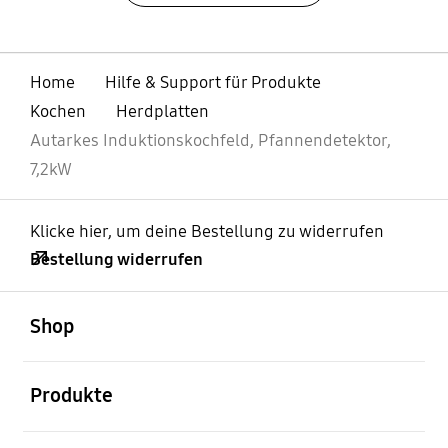
Home
Hilfe & Support für Produkte
Kochen
Herdplatten
Autarkes Induktionskochfeld, Pfannendetektor,
7,2kW
Klicke hier, um deine Bestellung zu widerrufen
Bestellung widerrufen
öffnen
Footer Navigation
Shop
öffnen
Produkte
öffnen