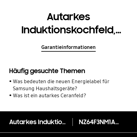
Autarkes
Induktionskochfeld,
Pfannendetektor, 7,2kW
Garantieinformationen
Häufig gesuchte Themen
Was bedeuten die neuen Energielabel für
Samsung Haushaltsgeräte?
Was ist ein autarkes Ceranfeld?
Autarkes Induktionskochfeld, Pfannendetektor, 7,2kW
NZ64F3NM1AB/UR