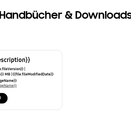
Handbücher & Download
escription}}
e.fileVersion}}
ze}} MB
{{file.fileModifiedDate}}
mes}}
uageName}}
uageName}}
d