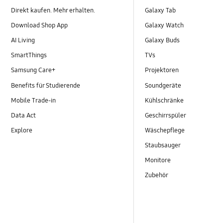
Direkt kaufen. Mehr erhalten.
Galaxy Tab
Download Shop App
Galaxy Watch
AI Living
Galaxy Buds
SmartThings
TVs
Samsung Care+
Projektoren
Benefits für Studierende
Soundgeräte
Mobile Trade-in
Kühlschränke
Data Act
Geschirrspüler
Explore
Wäschepflege
Staubsauger
Monitore
Zubehör