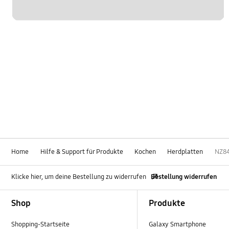
Home
Hilfe & Support für Produkte
Kochen
Herdplatten
NZ8
Klicke hier, um deine Bestellung zu widerrufen
Bestellung widerrufen
Footer Navigation
Shop
Produkte
Shopping-Startseite
Galaxy Smartphone