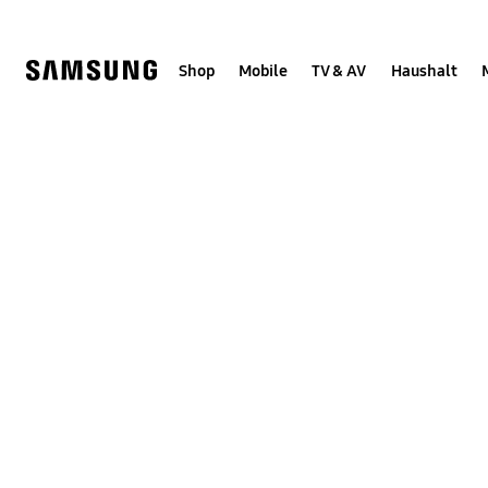
Skip
Skip
to
to
content
accessibility
help
Shop
Mobile
TV & AV
Haushalt