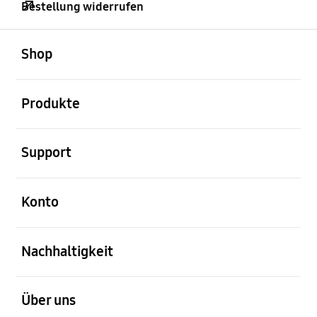
Bestellung widerrufen
öffnen
Footer Navigation
Shop
öffnen
Produkte
öffnen
Support
öffnen
Konto
öffnen
Nachhaltigkeit
öffnen
Über uns