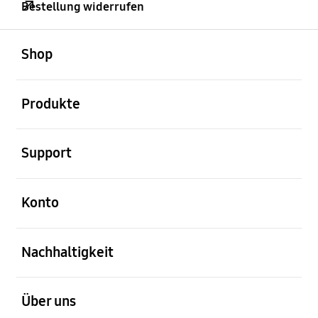
Bestellung widerrufen
öffnen
Footer Navigation
Shop
öffnen
Produkte
öffnen
Support
öffnen
Konto
öffnen
Nachhaltigkeit
öffnen
Über uns