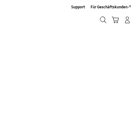
Support
Für Geschäftskunden
Suchen
Warenkorb
Anmelden/Sign-Up
Suchen