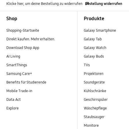
Klicke hier, um deine Bestellung zu widerrufen
Bestellung widerrufen
Footer Navigation
Shop
Produkte
Shopping-Startseite
Galaxy Smartphone
Direkt kaufen. Mehr erhalten.
Galaxy Tab
Download Shop App
Galaxy Watch
AI Living
Galaxy Buds
SmartThings
TVs
Samsung Care+
Projektoren
Benefits für Studierende
Soundgeräte
Mobile Trade-in
Kühlschränke
Data Act
Geschirrspüler
Explore
Wäschepflege
Staubsauger
Monitore