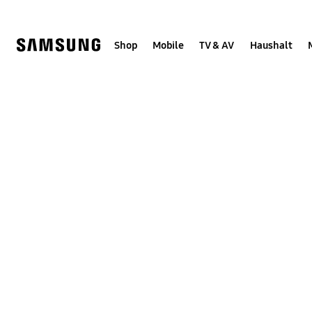
Skip
Skip
to
to
content
accessibility
help
Shop
Mobile
TV & AV
Haushalt