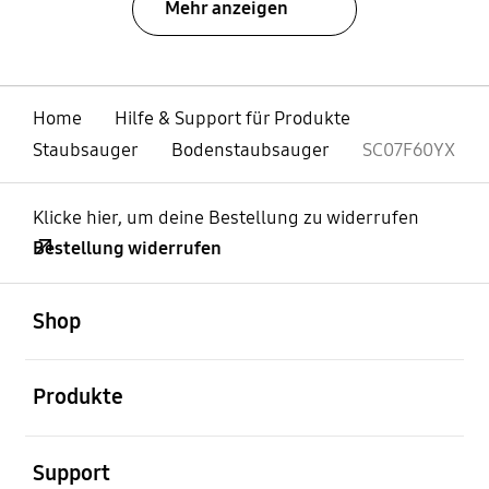
Mehr anzeigen
Home
Hilfe & Support für Produkte
Staubsauger
Bodenstaubsauger
SC07F60YX
Klicke hier, um deine Bestellung zu widerrufen
Bestellung widerrufen
öffnen
Footer Navigation
Shop
öffnen
Produkte
öffnen
Support