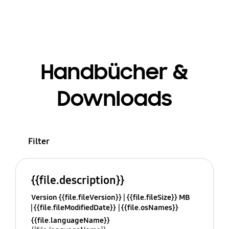
Handbücher &
Downloads
Filter
{{file.description}}
Version {{file.fileVersion}}
{{file.fileSize}} MB
{{file.fileModifiedDate}}
{{file.osNames}}
{{file.languageName}}