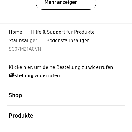
Mehr anzeigen
Home
Hilfe & Support für Produkte
Staubsauger
Bodenstaubsauger
SC07M21A0VN
Klicke hier, um deine Bestellung zu widerrufen
Bestellung widerrufen
öffnen
Footer Navigation
Shop
öffnen
Produkte
öffnen