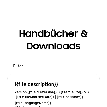
Handbücher &
Downloads
Filter
{{file.description}}
Version {{file.fileVersion}}
{{file.fileSize}} MB
{{file.fileModifiedDate}}
{{file.osNames}}
{{file.languageName}}