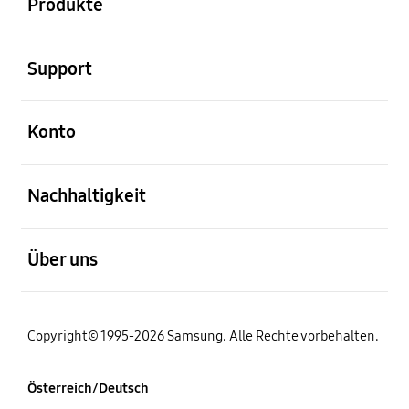
Produkte
öffnen
Support
öffnen
Konto
öffnen
Nachhaltigkeit
öffnen
Über uns
Copyright© 1995-2026 Samsung. Alle Rechte vorbehalten.
Österreich/Deutsch