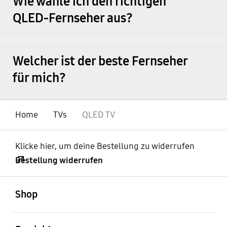
Wie wähle ich den richtigen
QLED-Fernseher aus?
Welcher ist der beste Fernseher
für mich?
Home
TVs
QLED TV
Klicke hier, um deine Bestellung zu widerrufen
Bestellung widerrufen
öffnen
Footer Navigation
Shop
öffnen