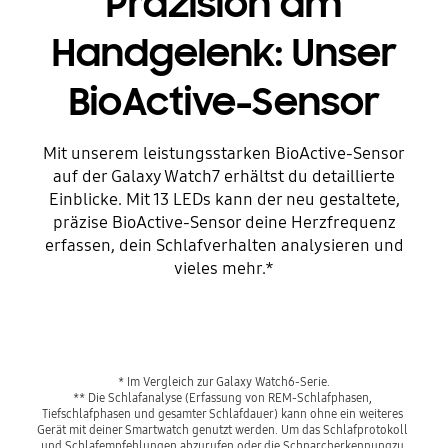
Präzision am
Handgelenk: Unser
BioActive-Sensor
Mit unserem leistungsstarken BioActive-Sensor
auf der Galaxy Watch7 erhältst du detaillierte
Einblicke. Mit 13 LEDs kann der neu gestaltete,
präzise BioActive-Sensor deine Herzfrequenz
erfassen, dein Schlafverhalten analysieren und
vieles mehr.*
Playing video
* Im Vergleich zur Galaxy Watch6-Serie.
** Die Schlafanalyse (Erfassung von REM-Schlafphasen, 
Tiefschlafphasen und gesamter Schlafdauer) kann ohne ein weiteres 
Gerät mit deiner Smartwatch genutzt werden. Um das Schlafprotokoll 
und Schlafempfehlungen abzurufen oder die Schnarcherkennungzu 