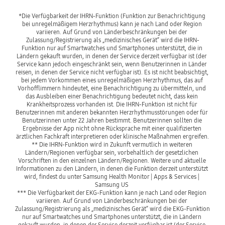
*Die Verfügbarkeit der IHRN-Funktion (Funktion zur Benachrichtigung 
bei unregelmäßigem Herzrhythmus) kann je nach Land oder Region 
variieren. Auf Grund von Länderbeschränkungen bei der 
Zulassung/Registrierung als „medizinisches Gerät“ wird die IHRN-
Funktion nur auf Smartwatches und Smartphones unterstützt, die in 
Ländern gekauft wurden, in denen der Service derzeit verfügbar ist (der 
Service kann jedoch eingeschränkt sein, wenn Benutzerinnen in Länder 
reisen, in denen der Service nicht verfügbar ist). Es ist nicht beabsichtigt, 
bei jedem Vorkommen eines unregelmäßigen Herzrhythmus, das auf 
Vorhofflimmern hindeutet, eine Benachrichtigung zu übermitteln, und 
das Ausbleiben einer Benachrichtigung bedeutet nicht, dass kein 
Krankheitsprozess vorhanden ist. Die IHRN-Funktion ist nicht für 
Benutzerinnen mit anderen bekannten Herzrhythmusstörungen oder für 
Benutzerinnen unter 22 Jahren bestimmt. Benutzerinnen sollten die 
Ergebnisse der App nicht ohne Rücksprache mit einer qualifizierten 
ärztlichen Fachkraft interpretieren oder klinische Maßnahmen ergreifen.

** Die IHRN-Funktion wird in Zukunft vermutlich in weiteren 
Ländern/Regionen verfügbar sein, vorbehaltlich der gesetzlichen 
Vorschriften in den einzelnen Ländern/Regionen. Weitere und aktuelle 
Informationen zu den Ländern, in denen die Funktion derzeit unterstützt 
wird, findest du unter Samsung Health Monitor | Apps & Services | 
Samsung US 

*** Die Verfügbarkeit der EKG-Funktion kann je nach Land oder Region 
variieren. Auf Grund von Länderbeschränkungen bei der 
Zulassung/Registrierung als „medizinisches Gerät“ wird die EKG-Funktion 
nur auf Smartwatches und Smartphones unterstützt, die in Ländern 
gekauft wurden, in denen der Service derzeit verfügbar ist (der Service 