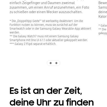
einfach Zeigefinger und Daumen zweimal
Beweg
zusammen, um einen Anruf anzunehmen, ein Foto
Samsu
zu schießen oder einen Wecker auszuschalten.
deine
Kalor
* Die „Doppeltipp Geste"" ist werkseitig deaktiviert. Um die
Funktion nutzen zu können, muss sie zunächst auf der
* Galax
Smartwatch oder in der Samsung Galaxy Wearable-App aktiviert
** Die
werden.
gekopp
** Die Galaxy Watch7 muss mit einem Samsung Galaxy
Smartphone mit One UI 6.1.1 oder aktueller gekoppelt werden.
*** Galaxy Z Flip6 separat erhältlich.
Indicator 1
Indicator 2
Es ist an der Zeit,
deine Uhr zu finden