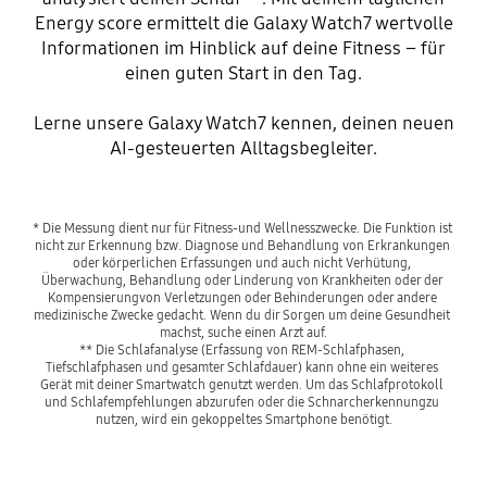
Energy score ermittelt die Galaxy Watch7 wertvolle
Informationen im Hinblick auf deine Fitness – für
einen guten Start in den Tag.
Lerne unsere Galaxy Watch7 kennen, deinen neuen
AI-gesteuerten Alltagsbegleiter.
* Die Messung dient nur für Fitness-und Wellnesszwecke. Die Funktion ist 
nicht zur Erkennung bzw. Diagnose und Behandlung von Erkrankungen 
oder körperlichen Erfassungen und auch nicht Verhütung, 
Überwachung, Behandlung oder Linderung von Krankheiten oder der 
Kompensierungvon Verletzungen oder Behinderungen oder andere 
medizinische Zwecke gedacht. Wenn du dir Sorgen um deine Gesundheit 
machst, suche einen Arzt auf.
** Die Schlafanalyse (Erfassung von REM-Schlafphasen, 
Tiefschlafphasen und gesamter Schlafdauer) kann ohne ein weiteres 
Gerät mit deiner Smartwatch genutzt werden. Um das Schlafprotokoll 
und Schlafempfehlungen abzurufen oder die Schnarcherkennungzu 
nutzen, wird ein gekoppeltes Smartphone benötigt.
Playing video