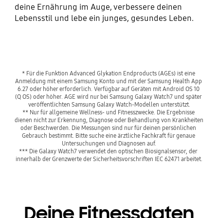
deine Ernährung im Auge, verbessere deinen
Lebensstil und lebe ein junges, gesundes Leben.
* Für die Funktion Advanced Glykation Endproducts (AGEs) ist eine 
Anmeldung mit einem Samsung Konto und mit der Samsung Health App 
6.27 oder höher erforderlich. Verfügbar auf Geräten mit Android OS 10 
(Q OS) oder höher. AGE wird nur bei Samsung Galaxy Watch7 und später 
veröffentlichten Samsung Galaxy Watch-Modellen unterstützt.
** Nur für allgemeine Wellness- und Fitnesszwecke. Die Ergebnisse 
dienen nicht zur Erkennung, Diagnose oder Behandlung von Krankheiten 
oder Beschwerden. Die Messungen sind nur für deinen persönlichen 
Gebrauch bestimmt. Bitte suche eine ärztliche Fachkraft für genaue 
Untersuchungen und Diagnosen auf.
*** Die Galaxy Watch7 verwendet den optischen Biosignalsensor, der 
innerhalb der Grenzwerte der Sicherheitsvorschriften IEC 62471 arbeitet.
Deine Fitnessdaten