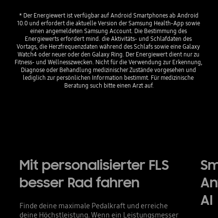
* Der Energiewert ist verfügbar auf Android Smartphones ab Android 
10.0 und erfordert die aktuelle Version der Samsung Health-App sowie 
einen angemeldeten Samsung Account. Die Bestimmung des 
Energiewerts erfordert mind. die Aktivitäts- und Schlafdaten des 
Vortags, die Herzfrequenzdaten während des Schlafs sowie eine Galaxy 
Watch4 oder neuer oder den Galaxy Ring. Der Energiewert dient nur zu 
Fitness- und Wellnesszwecken. Nicht für die Verwendung zur Erkennung, 
Diagnose oder Behandlung medizinischer Zustände vorgesehen und 
lediglich zur persönlichen Information bestimmt. Für medizinische 
Beratung such bitte einen Arzt auf.
Mit personalisierter FLS
Sm
besser Rad fahren
An
AI
Finde deine maximale Pedalkraft und erreiche
deine Höchstleistung. Wenn ein Leistungsmesser