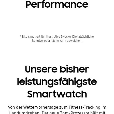
Performance
Playing video
* Bild simuliert für illustrative Zwecke. Die tatsächliche 
Unsere bisher
leistungsfähigste
Smartwatch
Von der Wettervorhersage zum Fitness-Tracking im
Handumdrehen: Der neue 3nm-Prozessor hält mit