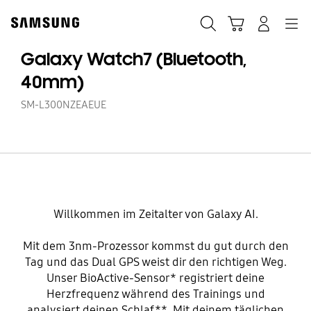
Skip
Skip
to
to
Suchen
Warenkorb
Anmelden
Navigation
content
accessibility
help
Galaxy Watch7 (Bluetooth,
40mm)
SM-L300NZEAEUE
Willkommen im Zeitalter von Galaxy AI.
Mit dem 3nm-Prozessor kommst du gut durch den
Tag und das Dual GPS weist dir den richtigen Weg.
Unser BioActive-Sensor* registriert deine
Herzfrequenz während des Trainings und
analysiert deinen Schlaf**. Mit deinem täglichen