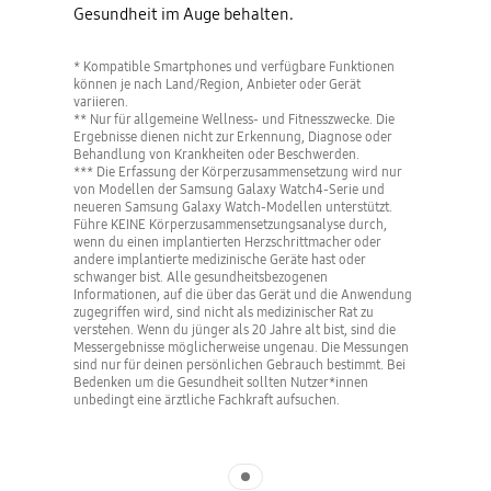
Gesundheit im Auge behalten.
* Kompatible Smartphones und verfügbare Funktionen
können je nach Land/Region, Anbieter oder Gerät
variieren.
** Nur für allgemeine Wellness- und Fitnesszwecke. Die
Ergebnisse dienen nicht zur Erkennung, Diagnose oder
Behandlung von Krankheiten oder Beschwerden.
*** Die Erfassung der Körperzusammensetzung wird nur
von Modellen der Samsung Galaxy Watch4-Serie und
neueren Samsung Galaxy Watch-Modellen unterstützt.
Führe KEINE Körperzusammensetzungsanalyse durch,
wenn du einen implantierten Herzschrittmacher oder
andere implantierte medizinische Geräte hast oder
schwanger bist. Alle gesundheitsbezogenen
Informationen, auf die über das Gerät und die Anwendung
zugegriffen wird, sind nicht als medizinischer Rat zu
verstehen. Wenn du jünger als 20 Jahre alt bist, sind die
Messergebnisse möglicherweise ungenau. Die Messungen
sind nur für deinen persönlichen Gebrauch bestimmt. Bei
Bedenken um die Gesundheit sollten Nutzer*innen
unbedingt eine ärztliche Fachkraft aufsuchen.
Indicator 1