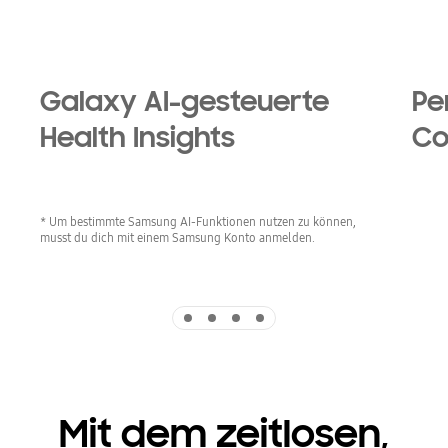
Galaxy AI-gesteuerte
Pe
Health Insights
Co
* Um bestimmte Samsung AI-Funktionen nutzen zu können,
musst du dich mit einem Samsung Konto anmelden.
Indicator 1
Indicator 2
Indicator 3
Indicator 4
Mit dem zeitlosen,