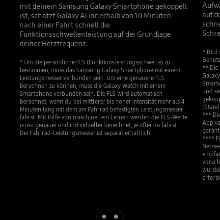
Aufwä
mit deinem Samsung Galaxy Smartphone gekoppelt
auf d
ist, schätzt Galaxy AI innerhalb von 10 Minuten
schne
nach einer Fahrt schnell die
Schre
Funktionsschwellenleistung auf der Grundlage
deiner Herzfrequenz.
* Bild 
Benutz
* Um die persönliche FLS (Funktionsleistungsschwelle) zu
** Die
bestimmen, muss das Samsung Galaxy Smartphone mit einem
Galaxy
Leistungsmesser verbunden sein. Um eine genauere FLS
Smartw
berechnen zu können, muss die Galaxy Watch mit einem
und si
Smartphone verbunden sein. Die FLS wird automatisch
gekoppe
berechnet, wenn du bei mittlerer bis hoher Intensität mehr als 4
(Stand:
Minuten lang mit dem am Fahrrad befestigten Leistungsmesser
*** Di
fährst. Mit Hilfe von maschinellem Lernen werden die FLS-Werte
App va
umso genauer und individueller berechnet, je öfter du fährst.
garanti
Der Fahrrad-Leistungsmesser ist separat erhältlich.
**** F
Netzwe
empfan
vorsch
wurden
erford
Indicator 1
Indicator 2