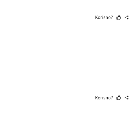
Korisno?
thumb
share
up
Korisno?
thumb
share
up