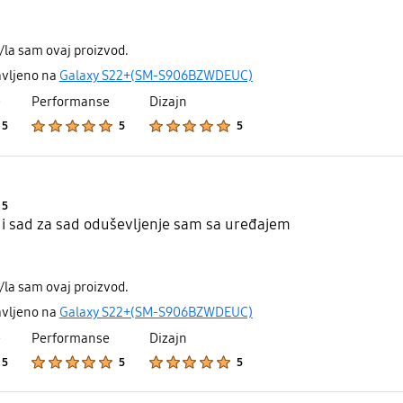
/la sam ovaj proizvod.
avljeno na
Galaxy S22+(SM-S906BZWDEUC)
e
Performanse
Dizajn
Product Ratings :
Product Ratings :
Product Ratings :
5
5
5
Product Ratings :
5
i sad za sad oduševljenje sam sa uređajem
/la sam ovaj proizvod.
avljeno na
Galaxy S22+(SM-S906BZWDEUC)
e
Performanse
Dizajn
Product Ratings :
Product Ratings :
Product Ratings :
5
5
5