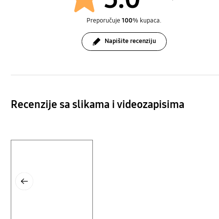
Preporučuje
100
% kupaca.
Napišite recenziju
Recenzije sa slikama i videozapisima
Layer popup open
Previous