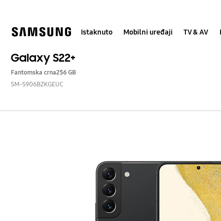
Skip
Skip
to
to
content
accessibility
help
Istaknuto
Mobilni uređaji
TV & AV
Galaxy S22+
Fantomska crna
256 GB
SM-S906BZKGEUC