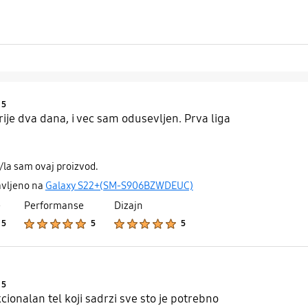
Product Ratings :
5
ije dva dana, i vec sam odusevljen. Prva liga
/la sam ovaj proizvod.
avljeno na
Galaxy S22+(SM-S906BZWDEUC)
e
Performanse
Dizajn
Product Ratings :
Product Ratings :
Product Ratings :
5
5
5
Product Ratings :
5
cionalan tel koji sadrzi sve sto je potrebno