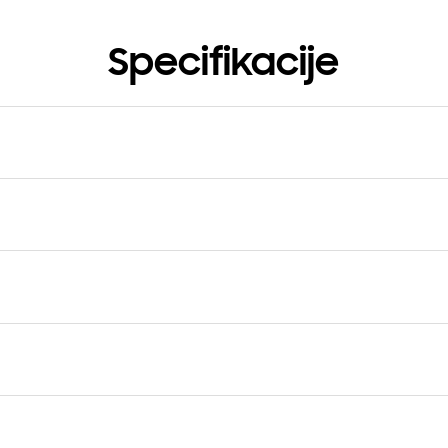
Specifikacije
a (g)
a procesora
jezgreni
ucija (glavni displej)
Tehnologija (glavni displej)
 x 1080 (FHD+)
Dynamic AMOLED 2X
a kamera - F broj (višestruko)
Glavna kamera - automatski f
 F2.4 , F2.2
Da