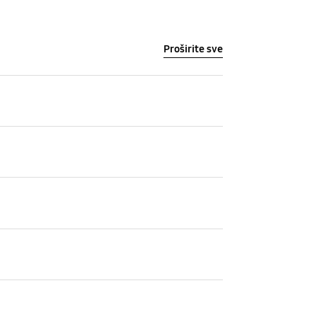
Proširite sve
Dubina boja (glavni displej)
16M
okus
Zadnja kamera - OIS
Da