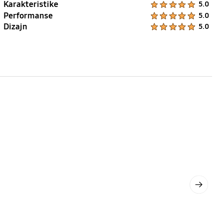
Karakteristike
5.0
Performanse
Product Ratings :
5.0
Dizajn
Product Ratings :
5.0
Next