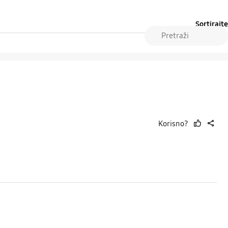
Sortirajte
Korisno?
thumb
share
up