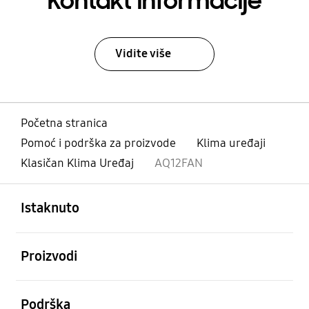
Kontakt informacije
Vidite više
Početna stranica
Pomoć i podrška za proizvode
Klima uređaji
Klasičan Klima Uređaj
AQ12FAN
Otvori
Footer Navigation
Istaknuto
Otvori
Proizvodi
Otvori
Podrška