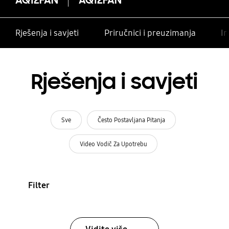
Rješenja i savjeti
Priručnici i preuzimanja
In
Rješenja i savjeti
Sve
Često Postavljana Pitanja
Video Vodič Za Upotrebu
Filter