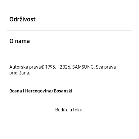
Otvori
Održivost
Otvori
O nama
Autorska prava© 1995. - 2026. SAMSUNG. Sva prava
pridržana.
Bosna i Hercegovina/Bosanski
Budite u toku!