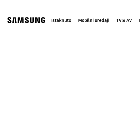
Skip
Skip
to
to
content
accessibility
help
Istaknuto
Mobilni uređaji
TV & AV