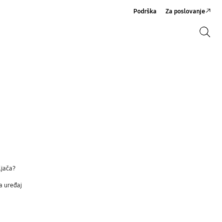
Podrška
Za poslovanje
Pretraži
Pretraži
ljača?
a uređaj