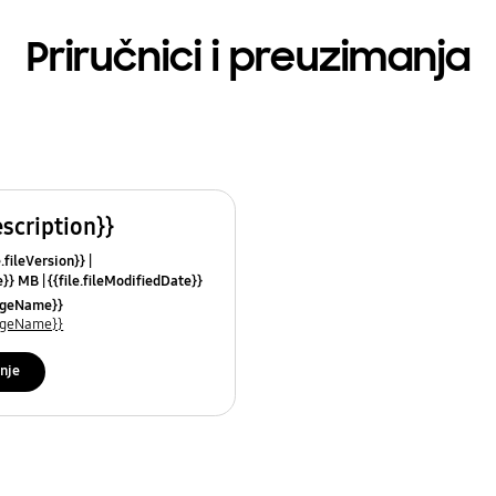
Priručnici i preuzimanja
escription}}
e.fileVersion}}
ze}} MB
{{file.fileModifiedDate}}
mes}}
uageName}}
uageName}}
nje