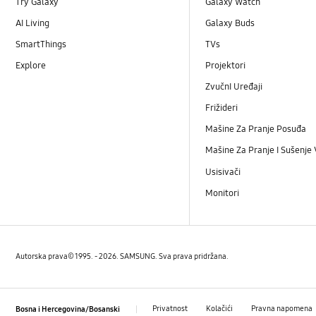
Try Galaxy
Galaxy Watch
AI Living
Galaxy Buds
SmartThings
TVs
Explore
Projektori
ZvučnI Uređaji
Frižideri
Mašine Za Pranje Posuđa
Mašine Za Pranje I Sušenje
Usisivači
Monitori
Autorska prava© 1995. - 2026. SAMSUNG. Sva prava pridržana.
Privatnost
Kolačići
Pravna napomena
Bosna i Hercegovina/Bosanski