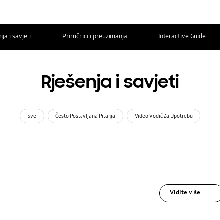
ja i savjeti
Priručnici i preuzimanja
Interactive Guide
Rješenja i savjeti
Sve
Često Postavljana Pitanja
Video Vodič Za Upotrebu
Vidite više