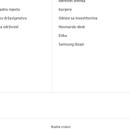
Identitet brenda
radno mjesto
Karijere
ko državljanstvo
Odnosi sa investitorima
a održivost
Novinarski desk
Etika
Samsung dizajn
Budite u toku!