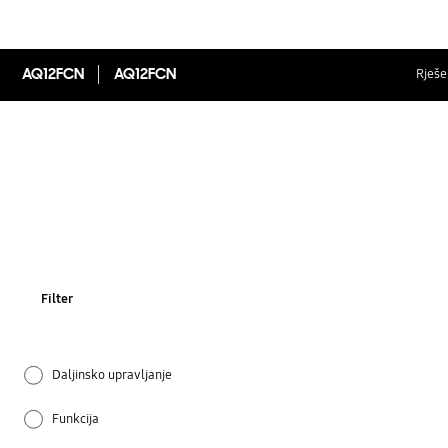
AQ12FCN
AQ12FCN
Rješen
Filter
Daljinsko upravljanje
Funkcija