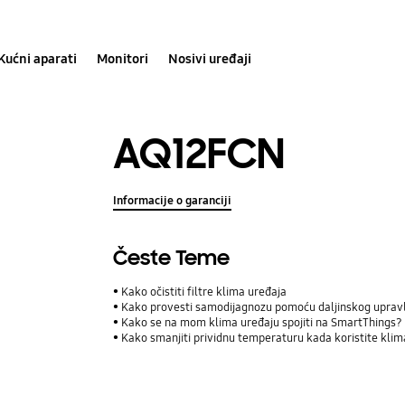
Kućni aparati
Monitori
Nosivi uređaji
AQ12FCN
Informacije o garanciji
Česte Teme
Kako očistiti filtre klima uređaja
Kako provesti samodijagnozu pomoću daljinskog uprav
Kako se na mom klima uređaju spojiti na SmartThings?
Kako smanjiti prividnu temperaturu kada koristite klim