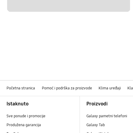
Početna stranica
Pomoć i podrška za proizvode
Klima uređaji
Kla
Footer Navigation
Istaknuto
Proizvodi
Sve ponude i promocije
Galaxy pametni telefoni
Produžena garancija
Galaxy Tab