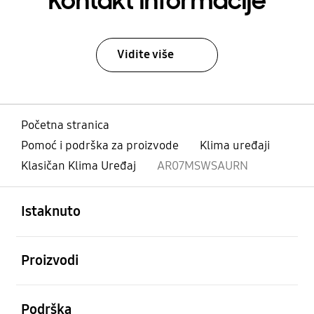
Kontakt informacije
Vidite više
Početna stranica
Pomoć i podrška za proizvode
Klima uređaji
Klasičan Klima Uređaj
AR07MSWSAURN
Otvori
Footer Navigation
Istaknuto
Otvori
Proizvodi
Otvori
Podrška