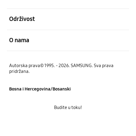
Otvori
Održivost
Otvori
O nama
Autorska prava© 1995. - 2026. SAMSUNG. Sva prava
pridržana.
Bosna i Hercegovina/Bosanski
Budite u toku!