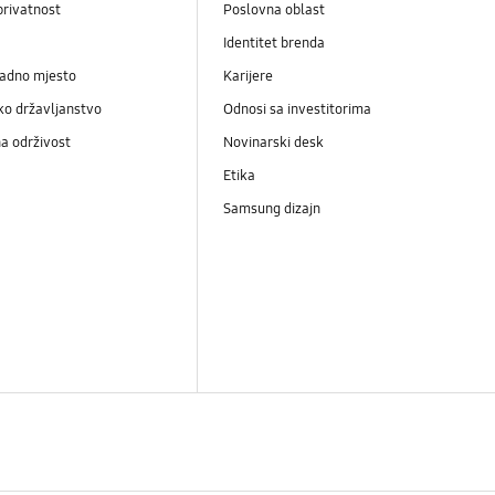
privatnost
Poslovna oblast
Identitet brenda
radno mjesto
Karijere
ko državljanstvo
Odnosi sa investitorima
a održivost
Novinarski desk
Etika
Samsung dizajn