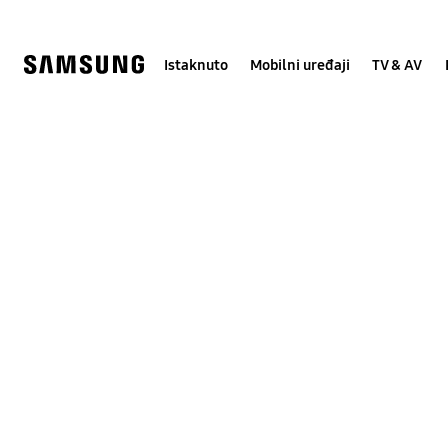
Skip
Skip
to
to
content
accessibility
help
Istaknuto
Mobilni uređaji
TV & AV