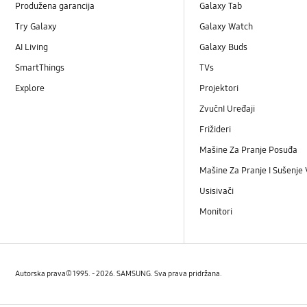
Produžena garancija
Galaxy Tab
Try Galaxy
Galaxy Watch
AI Living
Galaxy Buds
SmartThings
TVs
Explore
Projektori
ZvučnI Uređaji
Frižideri
Mašine Za Pranje Posuđa
Mašine Za Pranje I Sušenje
Usisivači
Monitori
Autorska prava© 1995. - 2026. SAMSUNG. Sva prava pridržana.