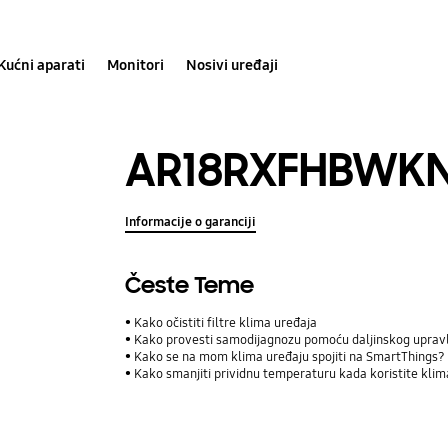
Kućni aparati
Monitori
Nosivi uređaji
AR18RXFHBWK
Informacije o garanciji
Česte Teme
Kako očistiti filtre klima uređaja
Kako provesti samodijagnozu pomoću daljinskog uprav
Kako se na mom klima uređaju spojiti na SmartThings?
Kako smanjiti prividnu temperaturu kada koristite klim