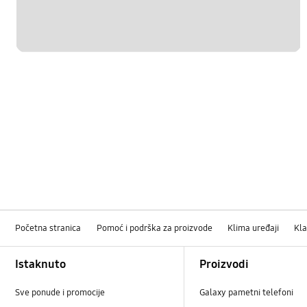
Početna stranica
Pomoć i podrška za proizvode
Klima uređaji
Kla
Footer Navigation
Istaknuto
Proizvodi
Sve ponude i promocije
Galaxy pametni telefoni