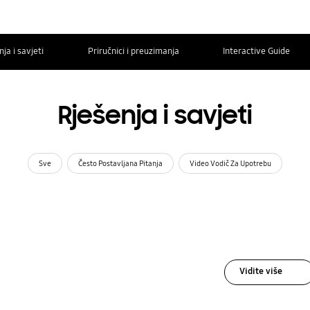
ja i savjeti
Priručnici i preuzimanja
Interactive Guide
Rješenja i savjeti
Sve
Često Postavljana Pitanja
Video Vodič Za Upotrebu
Vidite više