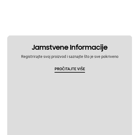
Izgled
Održavanje i dodatna oprema
Postavljanje / uklanjanje / premještanje
Pribor
Jamstvene Informacije
Registrirajte svoj proizvod i saznajte što je sve pokriveno
Temperatura
PROČITAJTE VIŠE
Čišćenje