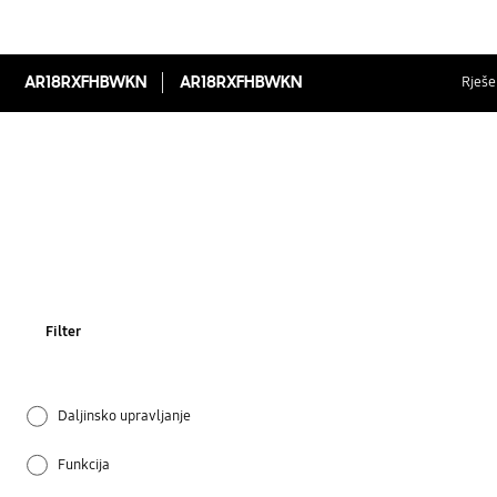
AR18RXFHBWKN
AR18RXFHBWKN
Rješen
Filter
Daljinsko upravljanje
Funkcija