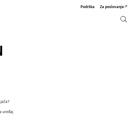
Podrška
Za poslovanje
Pretraži
Pretraži
N
ljača?
a uređaj