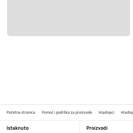
Početna stranica
Pomoć i podrška za proizvode
Hladnjaci
Hladnj
Footer Navigation
Istaknuto
Proizvodi