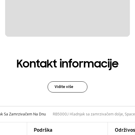
Kontakt informacije
Vidite više
ak Sa Zamrzivačem Na Dnu
RB5000J Hladnjak sa zamrzivačem dolje, Space
Podrška
Održivos