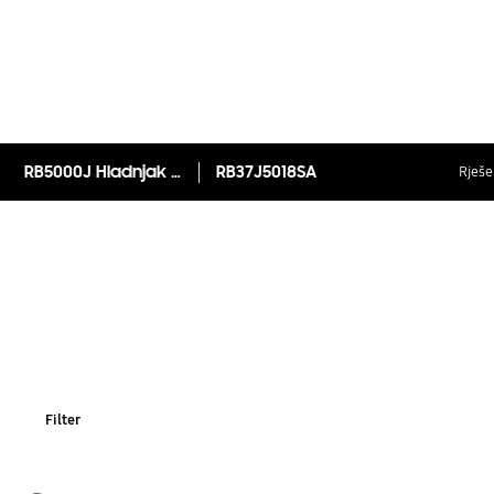
RB5000J Hladnjak sa zamrzivačem dolje, Space Max Technology™, 367 ℓ
RB37J5018SA
Rješen
Filter