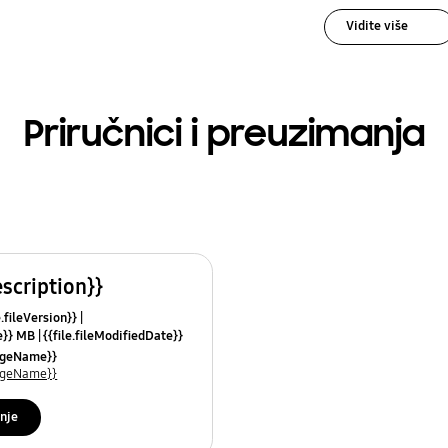
Vidite više
Priručnici i preuzimanja
escription}}
e.fileVersion}}
ze}} MB
{{file.fileModifiedDate}}
mes}}
uageName}}
uageName}}
nje