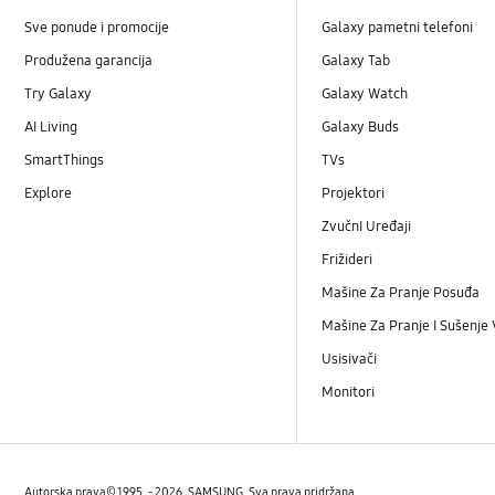
Sve ponude i promocije
Galaxy pametni telefoni
Produžena garancija
Galaxy Tab
Try Galaxy
Galaxy Watch
AI Living
Galaxy Buds
SmartThings
TVs
Explore
Projektori
ZvučnI Uređaji
Frižideri
Mašine Za Pranje Posuđa
Mašine Za Pranje I Sušenje
Usisivači
Monitori
Autorska prava© 1995. - 2026. SAMSUNG. Sva prava pridržana.