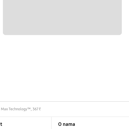
 Max Technology™, 367 ℓ
t
O nama