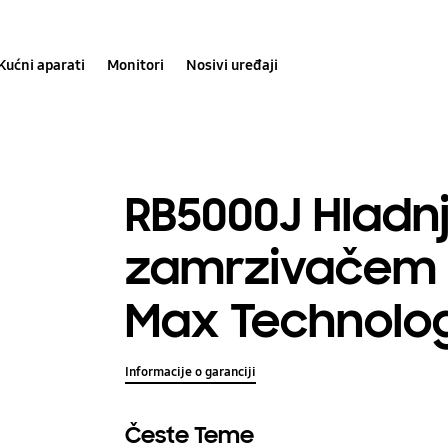
Kućni aparati
Monitori
Nosivi uređaji
RB5000J Hladn
zamrzivačem d
Max Technolog
Informacije o garanciji
Česte Teme