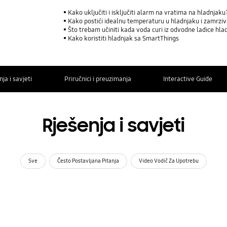
Kako uključiti i isključiti alarm na vratima na hladnjaku
Kako postići idealnu temperaturu u hladnjaku i zamrzi
Što trebam učiniti kada voda curi iz odvodne ladice hl
Kako koristiti hladnjak sa SmartThings
ja i savjeti
Priručnici i preuzimanja
Interactive Guide
Rješenja i savjeti
Sve
Često Postavljana Pitanja
Video Vodič Za Upotrebu