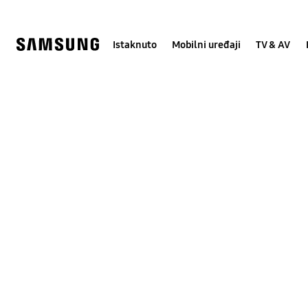
Skip
Skip
to
to
content
accessibility
help
Istaknuto
Mobilni uređaji
TV & AV