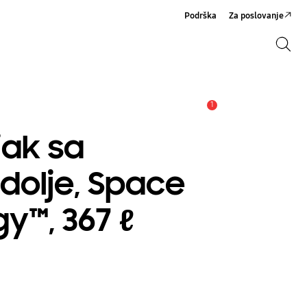
Podrška
Za poslovanje
Pretraži
Pretraži
1
Obavijest
jak sa
olje, Space
y™, 367 ℓ