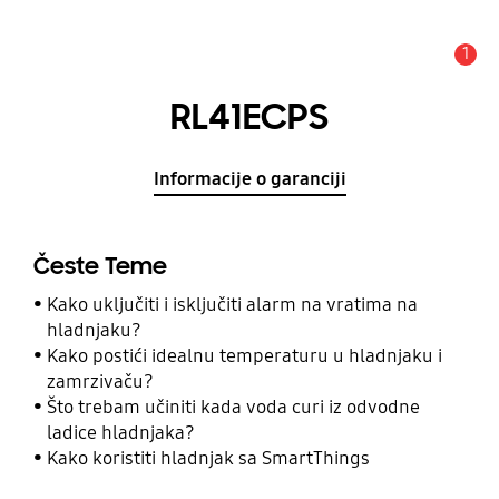
1
Obavijest
RL41ECPS
Informacije o garanciji
Česte Teme
Kako uključiti i isključiti alarm na vratima na
hladnjaku?
Kako postići idealnu temperaturu u hladnjaku i
zamrzivaču?
Što trebam učiniti kada voda curi iz odvodne
ladice hladnjaka?
Kako koristiti hladnjak sa SmartThings