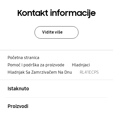
Kontakt informacije
Vidite više
Početna stranica
Pomoć i podrška za proizvode
Hladnjaci
Hladnjak Sa Zamrzivačem Na Dnu
RL41ECPS
Otvori
Footer Navigation
Istaknuto
Otvori
Proizvodi