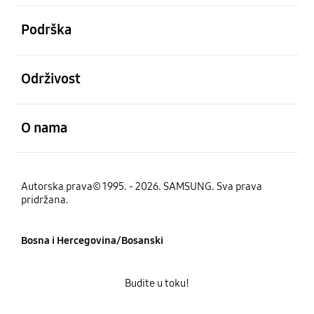
Otvori
Podrška
Otvori
Održivost
Otvori
O nama
Autorska prava© 1995. - 2026. SAMSUNG. Sva prava
pridržana.
Bosna i Hercegovina/Bosanski
Budite u toku!