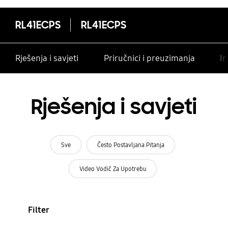
RL41ECPS
RL41ECPS
Rješenja i savjeti
Priručnici i preuzimanja
In
Rješenja i savjeti
Sve
Često Postavljana Pitanja
Video Vodič Za Upotrebu
Filter