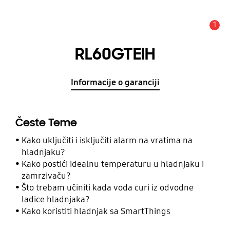
1
Obavijest
RL60GTEIH
Informacije o garanciji
Česte Teme
Kako uključiti i isključiti alarm na vratima na
hladnjaku?
Kako postići idealnu temperaturu u hladnjaku i
zamrzivaču?
Što trebam učiniti kada voda curi iz odvodne
ladice hladnjaka?
Kako koristiti hladnjak sa SmartThings