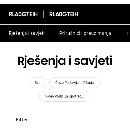
RL60GTEIH
RL60GTEIH
Rješenja i savjeti
Priručnici i preuzimanja
In
Rješenja i savjeti
Sve
Često Postavljana Pitanja
Video Vodič Za Upotrebu
Filter