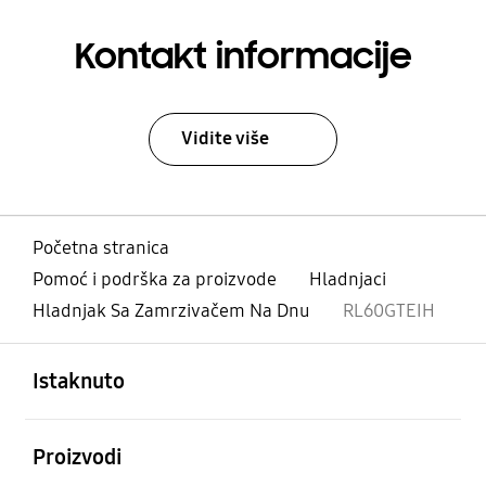
Kontakt informacije
Vidite više
Početna stranica
Pomoć i podrška za proizvode
Hladnjaci
Hladnjak Sa Zamrzivačem Na Dnu
RL60GTEIH
Otvori
Footer Navigation
Istaknuto
Otvori
Proizvodi