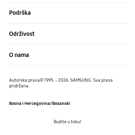
Otvori
Podrška
Otvori
Održivost
Otvori
O nama
Autorska prava© 1995. - 2026. SAMSUNG. Sva prava
pridržana.
Bosna i Hercegovina/Bosanski
Budite u toku!