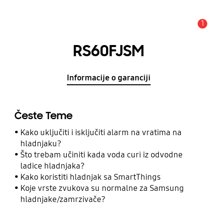
1
Obavijest
RS60FJSM
Informacije o garanciji
Česte Teme
Kako uključiti i isključiti alarm na vratima na
hladnjaku?
Što trebam učiniti kada voda curi iz odvodne
ladice hladnjaka?
Kako koristiti hladnjak sa SmartThings
Koje vrste zvukova su normalne za Samsung
hladnjake/zamrzivače?