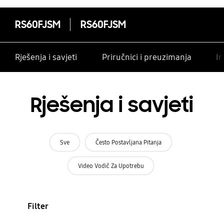
RS60FJSM
RS60FJSM
Rješenja i savjeti
Priručnici i preuzimanja
In
Rješenja i savjeti
Sve
Često Postavljana Pitanja
Video Vodič Za Upotrebu
Filter