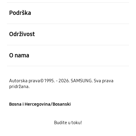
Otvori
Podrška
Otvori
Održivost
Otvori
O nama
Autorska prava© 1995. - 2026. SAMSUNG. Sva prava
pridržana.
Bosna i Hercegovina/Bosanski
Budite u toku!