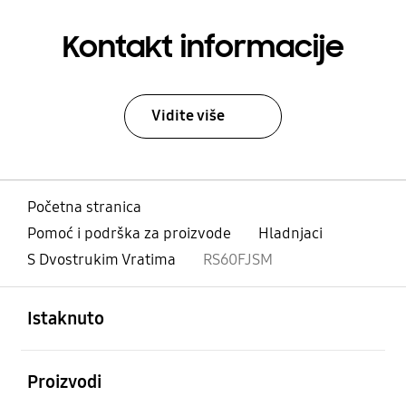
Kontakt informacije
Vidite više
Početna stranica
Pomoć i podrška za proizvode
Hladnjaci
S Dvostrukim Vratima
RS60FJSM
Otvori
Footer Navigation
Istaknuto
Otvori
Proizvodi