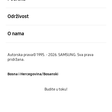
Otvori
Održivost
Otvori
O nama
Autorska prava© 1995. - 2026. SAMSUNG. Sva prava
pridržana.
Bosna i Hercegovina/Bosanski
Budite u toku!