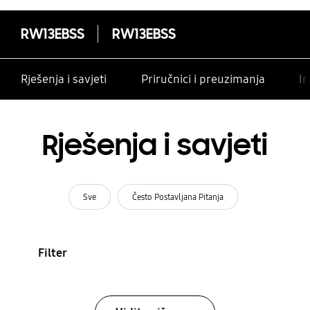
RW13EBSS
RW13EBSS
Rješenja i savjeti
Priručnici i preuzimanja
In
Rješenja i savjeti
Sve
Često Postavljana Pitanja
Filter