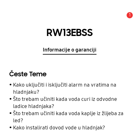
1
Obavijest
RW13EBSS
Informacije o garanciji
Česte Teme
Kako uključiti i isključiti alarm na vratima na
hladnjaku?
Što trebam učiniti kada voda curi iz odvodne
ladice hladnjaka?
Što trebam učiniti kada voda kaplje iz žlijeba za
led?
Kako instalirati dovod vode u hladnjak?