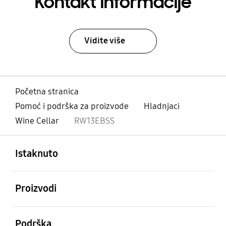
Kontakt informacije
Vidite više
Početna stranica
Pomoć i podrška za proizvode
Hladnjaci
Wine Cellar
RW13EBSS
Otvori
Footer Navigation
Istaknuto
Otvori
Proizvodi
Otvori
Podrška