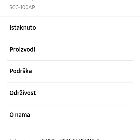
SCC-100AP
Otvori
Footer Navigation
Istaknuto
Otvori
Proizvodi
Otvori
Podrška
Otvori
Održivost
Otvori
O nama