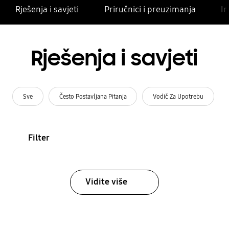
Rješenja i savjeti
Priručnici i preuzimanja
In
Rješenja i savjeti
Sve
Često Postavljana Pitanja
Vodič Za Upotrebu
Filter
Vidite više