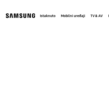
Skip
Skip
to
to
content
accessibility
help
Istaknuto
Mobilni uređaji
TV & AV