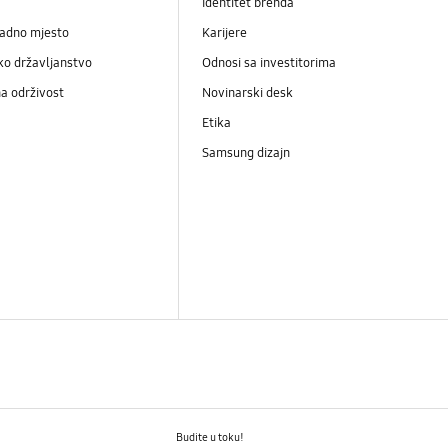
Identitet brenda
radno mjesto
Karijere
ko državljanstvo
Odnosi sa investitorima
a održivost
Novinarski desk
Etika
Samsung dizajn
Budite u toku!