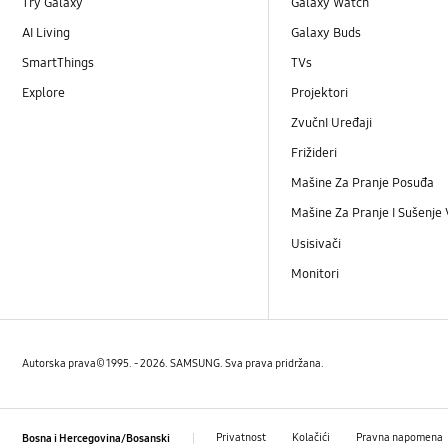
Try Galaxy
Galaxy Watch
AI Living
Galaxy Buds
SmartThings
TVs
Explore
Projektori
ZvučnI Uređaji
Frižideri
Mašine Za Pranje Posuđa
Mašine Za Pranje I Sušenje
Usisivači
Monitori
Autorska prava© 1995. - 2026. SAMSUNG. Sva prava pridržana.
Privatnost
Kolačići
Pravna napomena
Bosna i Hercegovina/Bosanski