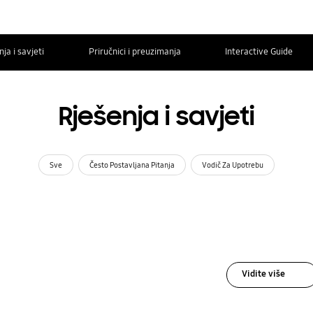
ja i savjeti
Priručnici i preuzimanja
Interactive Guide
Rješenja i savjeti
Sve
Često Postavljana Pitanja
Vodič Za Upotrebu
Vidite više