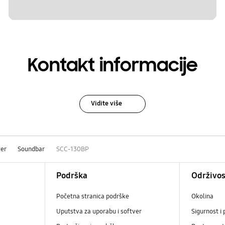
Kontakt informacije
Vidite više
er
Soundbar
SCC-130BP
Podrška
Održivos
Početna stranica podrške
Okolina
Uputstva za uporabu i softver
Sigurnost i 