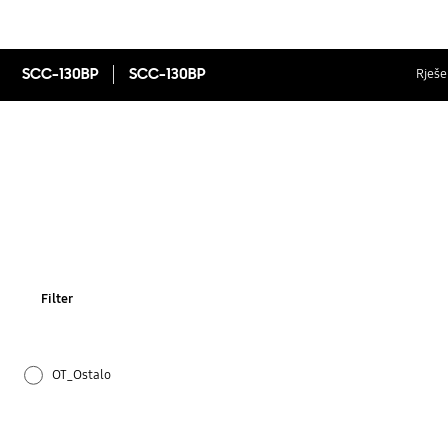
SCC-130BP
SCC-130BP
Rješen
Filter
OT_Ostalo