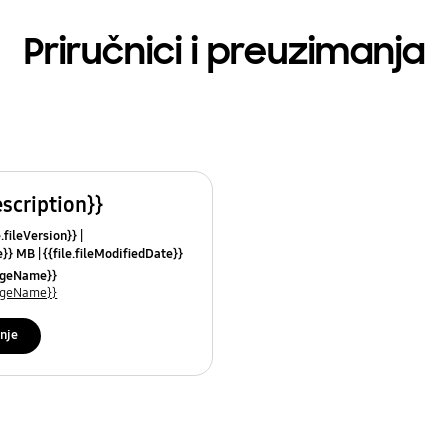
Priručnici i preuzimanja
escription}}
e.fileVersion}}
ze}} MB
{{file.fileModifiedDate}}
mes}}
uageName}}
uageName}}
nje