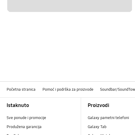
Početna stranica
Pomoć i podrška za proizvode
Soundbar/SoundTow
Footer Navigation
Istaknuto
Proizvodi
Sve ponude i promocije
Galaxy pametni telefoni
Produžena garancija
Galaxy Tab