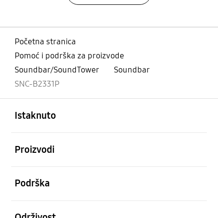
Početna stranica
Pomoć i podrška za proizvode
Soundbar/SoundTower
Soundbar
SNC-B2331P
Otvori
Footer Navigation
Istaknuto
Otvori
Proizvodi
Otvori
Podrška
Otvori
Održivost