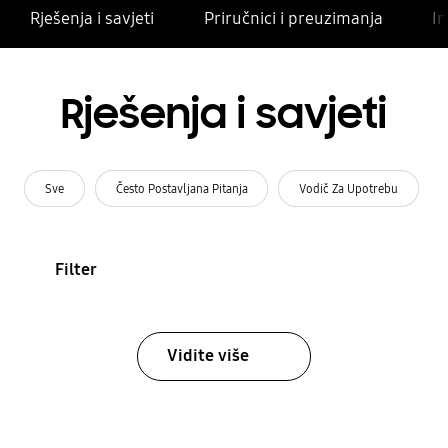
Rješenja i savjeti
Priručnici i preuzimanja
In
Rješenja i savjeti
Sve
Često Postavljana Pitanja
Vodič Za Upotrebu
Filter
Vidite više