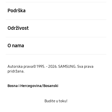
Otvori
Podrška
Otvori
Održivost
Otvori
O nama
Autorska prava© 1995. - 2026. SAMSUNG. Sva prava
pridržana.
Bosna i Hercegovina/Bosanski
Budite u toku!