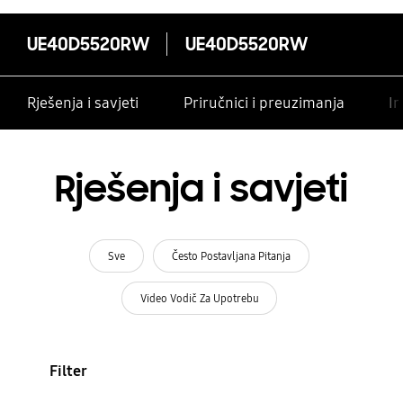
UE40D5520RW
UE40D5520RW
Rješenja i savjeti
Priručnici i preuzimanja
In
Rješenja i savjeti
Sve
Često Postavljana Pitanja
Video Vodič Za Upotrebu
Filter