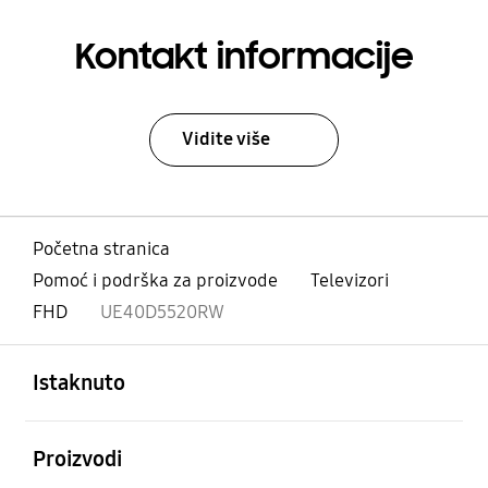
Kontakt informacije
Vidite više
Početna stranica
Pomoć i podrška za proizvode
Televizori
FHD
UE40D5520RW
Otvori
Footer Navigation
Istaknuto
Otvori
Proizvodi