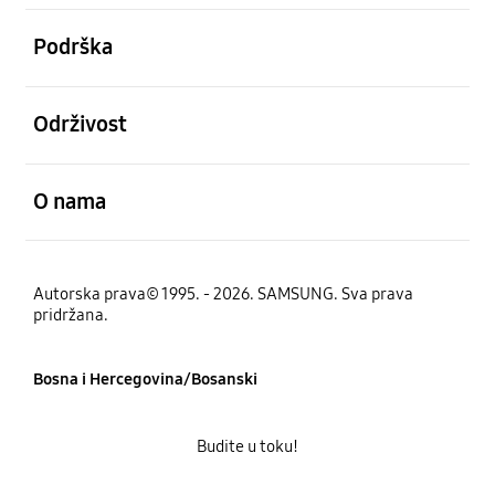
Otvori
Podrška
Otvori
Održivost
Otvori
O nama
Autorska prava© 1995. - 2026. SAMSUNG. Sva prava
pridržana.
Bosna i Hercegovina/Bosanski
Budite u toku!