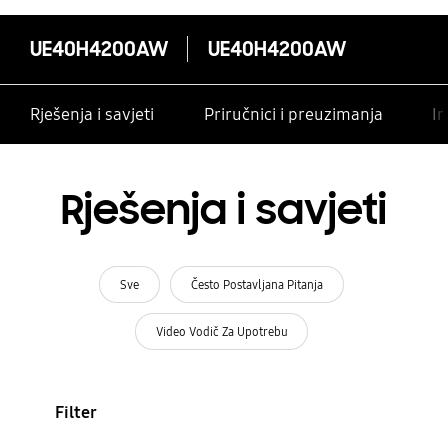
UE40H4200AW
UE40H4200AW
Rješenja i savjeti
Priručnici i preuzimanja
In
Rješenja i savjeti
Sve
Često Postavljana Pitanja
Video Vodič Za Upotrebu
Filter