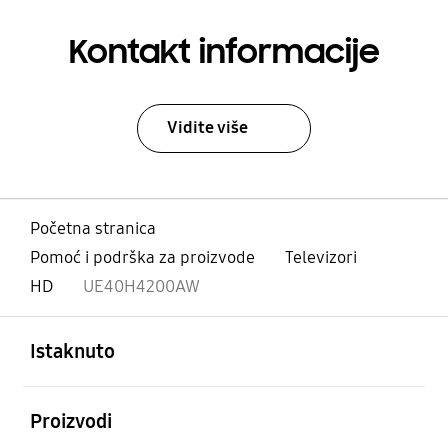
Kontakt informacije
Vidite više
Početna stranica
Pomoć i podrška za proizvode
Televizori
HD
UE40H4200AW
Otvori
Footer Navigation
Istaknuto
Otvori
Proizvodi