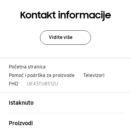
Kontakt informacije
Vidite više
Početna stranica
Pomoć i podrška za proizvode
Televizori
FHD
UE43TU8512U
Otvori
Footer Navigation
Istaknuto
Otvori
Proizvodi