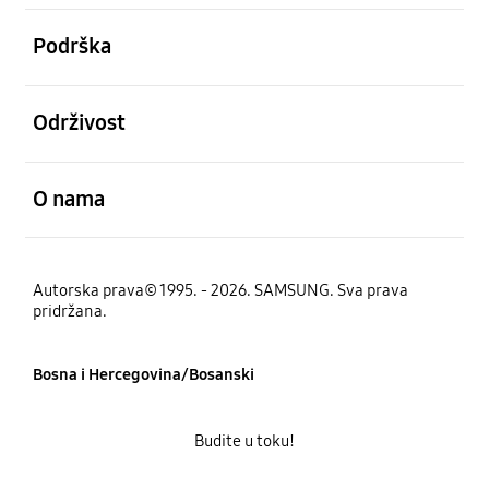
Otvori
Podrška
Otvori
Održivost
Otvori
O nama
Autorska prava© 1995. - 2026. SAMSUNG. Sva prava
pridržana.
Bosna i Hercegovina/Bosanski
Budite u toku!