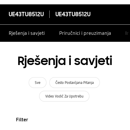
UE43TU8512U
UE43TU8512U
Rješenja i savjeti
Priručnici i preuzimanja
In
Rješenja i savjeti
Sve
Često Postavljana Pitanja
Video Vodič Za Upotrebu
Filter