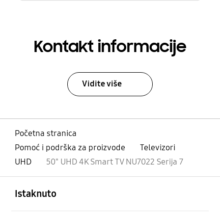
Kontakt informacije
Vidite više
Početna stranica
Pomoć i podrška za proizvode
Televizori
UHD
50" UHD 4K Smart TV NU7022 Serija 7
Otvori
Footer Navigation
Istaknuto
Otvori