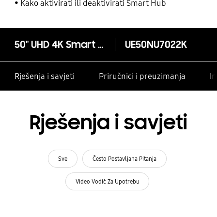
Kako aktivirati ili deaktivirati Smart Hub
50" UHD 4K Smart TV NU7022 Serija 7
UE50NU7022K
Rješenja i savjeti
Priručnici i preuzimanja
In
Rješenja i savjeti
Sve
Često Postavljana Pitanja
Video Vodič Za Upotrebu