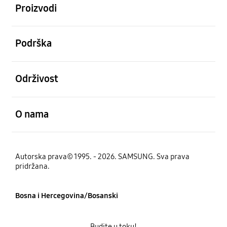
Proizvodi
Otvori
Podrška
Otvori
Održivost
Otvori
O nama
Autorska prava© 1995. - 2026. SAMSUNG. Sva prava
pridržana.
Bosna i Hercegovina/Bosanski
Budite u toku!