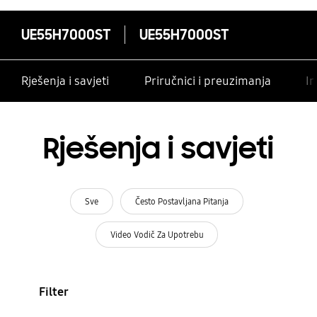
UE55H7000ST
UE55H7000ST
Rješenja i savjeti
Priručnici i preuzimanja
In
Rješenja i savjeti
Sve
Često Postavljana Pitanja
Video Vodič Za Upotrebu
Filter