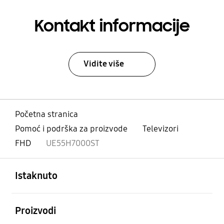
Kontakt informacije
Vidite više
Početna stranica
Pomoć i podrška za proizvode
Televizori
FHD
UE55H7000ST
Otvori
Footer Navigation
Istaknuto
Otvori
Proizvodi