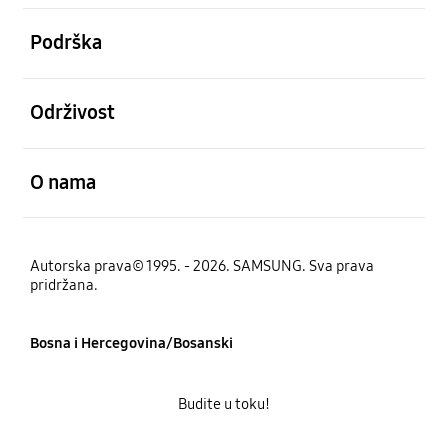
Otvori
Podrška
Otvori
Održivost
Otvori
O nama
Autorska prava© 1995. - 2026. SAMSUNG. Sva prava
pridržana.
Bosna i Hercegovina/Bosanski
Budite u toku!