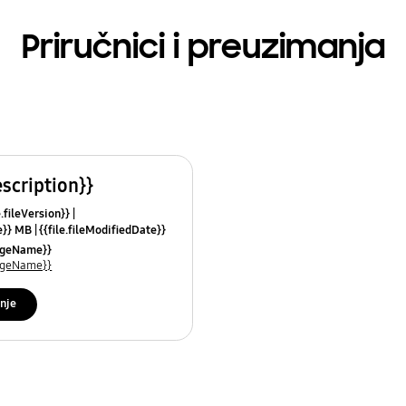
Priručnici i preuzimanja
escription}}
e.fileVersion}}
ze}} MB
{{file.fileModifiedDate}}
mes}}
uageName}}
uageName}}
nje