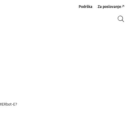
Podrška
Za poslovanje
Pretraži
Pretraži
OWERbot-E?