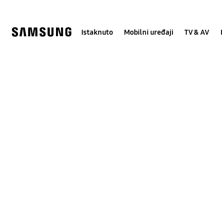
Skip
Skip
to
to
content
accessibility
help
Istaknuto
Mobilni uređaji
TV & AV