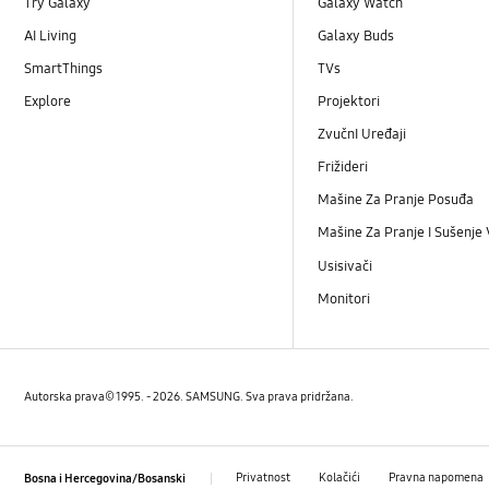
Try Galaxy
Galaxy Watch
AI Living
Galaxy Buds
SmartThings
TVs
Explore
Projektori
ZvučnI Uređaji
Frižideri
Mašine Za Pranje Posuđa
Mašine Za Pranje I Sušenje
Usisivači
Monitori
Autorska prava© 1995. - 2026. SAMSUNG. Sva prava pridržana.
Privatnost
Kolačići
Pravna napomena
Bosna i Hercegovina/Bosanski