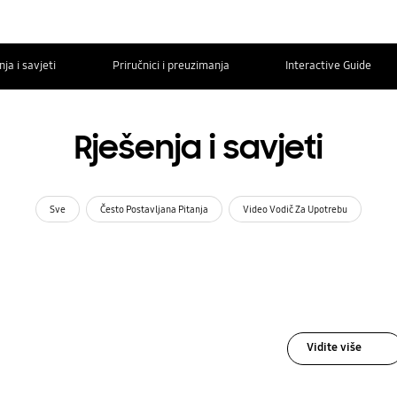
ja i savjeti
Priručnici i preuzimanja
Interactive Guide
Rješenja i savjeti
Sve
Često Postavljana Pitanja
Video Vodič Za Upotrebu
Vidite više