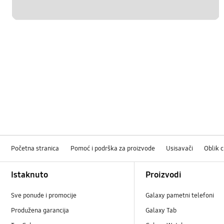
Početna stranica
Pomoć i podrška za proizvode
Usisavači
Oblik c
Footer Navigation
Istaknuto
Proizvodi
Sve ponude i promocije
Galaxy pametni telefoni
Produžena garancija
Galaxy Tab