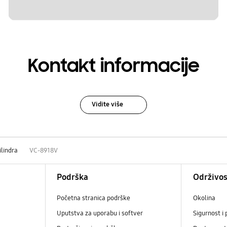
Kontakt informacije
Vidite više
ilindra
VC-8918V
Podrška
Održivos
Početna stranica podrške
Okolina
Uputstva za uporabu i softver
Sigurnost i 