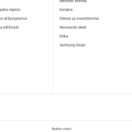
Identitet brenda
radno mjesto
Karijere
ko državljanstvo
Odnosi sa investitorima
a održivost
Novinarski desk
Etika
Samsung dizajn
Budite u toku!