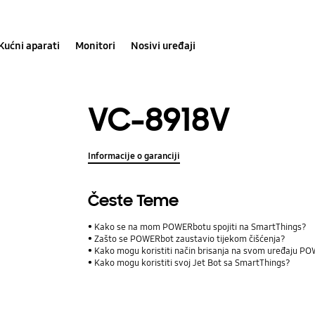
Kućni aparati
Monitori
Nosivi uređaji
VC-8918V
Informacije o garanciji
Česte Teme
Kako se na mom POWERbotu spojiti na SmartThings?
Zašto se POWERbot zaustavio tijekom čišćenja?
Kako mogu koristiti način brisanja na svom uređaju P
Kako mogu koristiti svoj Jet Bot sa SmartThings?