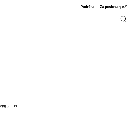
Podrška
Za poslovanje
Pretraži
Pretraži
OWERbot-E?