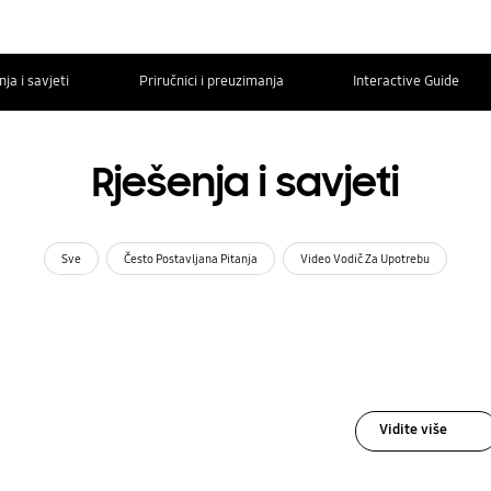
ja i savjeti
Priručnici i preuzimanja
Interactive Guide
Rješenja i savjeti
Sve
Često Postavljana Pitanja
Video Vodič Za Upotrebu
Vidite više