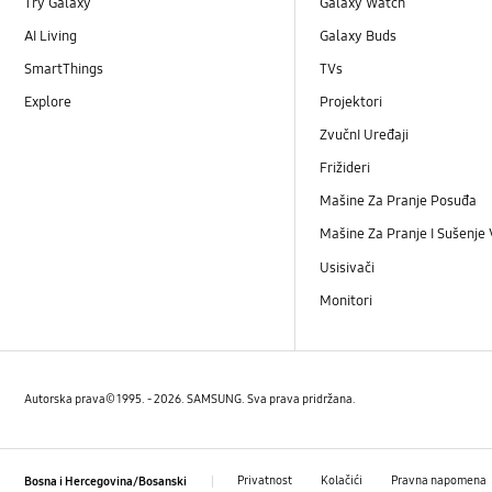
Try Galaxy
Galaxy Watch
AI Living
Galaxy Buds
SmartThings
TVs
Explore
Projektori
ZvučnI Uređaji
Frižideri
Mašine Za Pranje Posuđa
Mašine Za Pranje I Sušenje
Usisivači
Monitori
Autorska prava© 1995. - 2026. SAMSUNG. Sva prava pridržana.
Privatnost
Kolačići
Pravna napomena
Bosna i Hercegovina/Bosanski