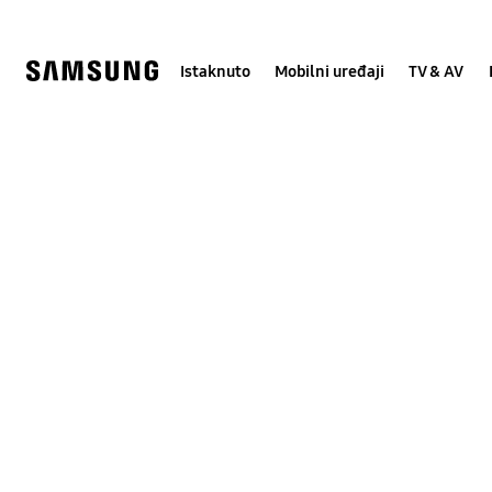
Skip
Skip
to
to
content
accessibility
help
Istaknuto
Mobilni uređaji
TV & AV