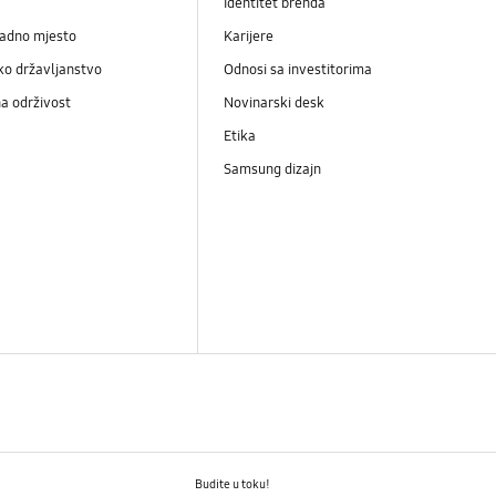
Identitet brenda
radno mjesto
Karijere
ko državljanstvo
Odnosi sa investitorima
a održivost
Novinarski desk
Etika
Samsung dizajn
Budite u toku!