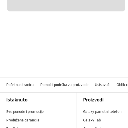
Početna stranica
Pomoć i podrška za proizvode
Usisavači
Oblik c
Footer Navigation
Istaknuto
Proizvodi
Sve ponude i promocije
Galaxy pametni telefoni
Produžena garancija
Galaxy Tab