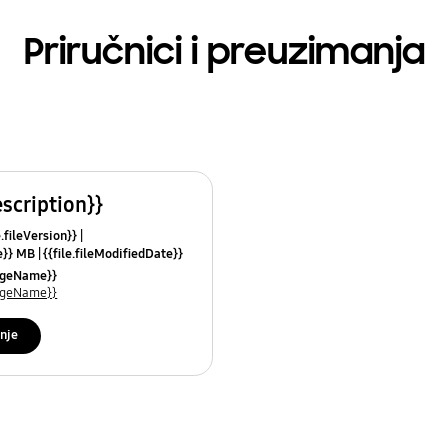
Priručnici i preuzimanja
escription}}
e.fileVersion}}
ze}} MB
{{file.fileModifiedDate}}
mes}}
uageName}}
uageName}}
nje