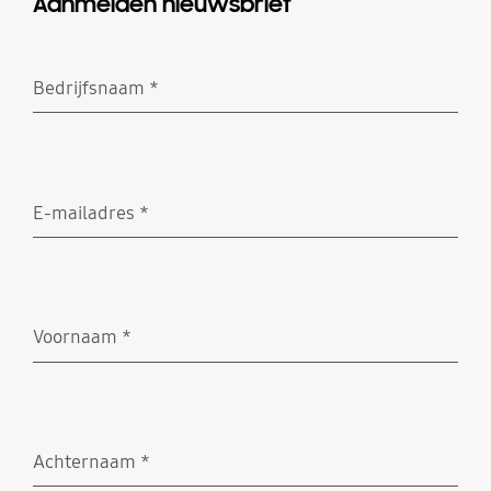
Aanmelden nieuwsbrief
Bedrijfsnaam
*
Vereist
E-mailadres
*
Vereist
Voornaam
*
Vereist
Achternaam
*
Vereist