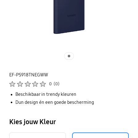
EF-PS918TNEGWW
Beoordelingen :
0
(
0
)
Aantal beoordelingen :
Beschikbaar in trendy kleuren
Dun design én een goede bescherming
Kies jouw Kleur