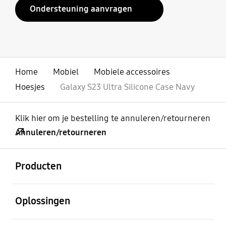
Ondersteuning aanvragen
Home
Mobiel
Mobiele accessoires
Hoesjes
Galaxy S23 Ultra Silicone Case Navy
Klik hier om je bestelling te annuleren/retourneren
Annuleren/retourneren
Open
Footer Navigation
Producten
Open
Oplossingen
Open