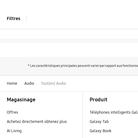
Filtres
* Les caractéristiques principales peuvent varier par rapport aux fonctionna
Home
Audio
Tout(es) Audio
Footer Navigation
Magasinage
Produit
Offres
Téléphones intelligents Ga
Achetez directement obtenez plus
Galaxy Tab
AI Living
Galaxy Book