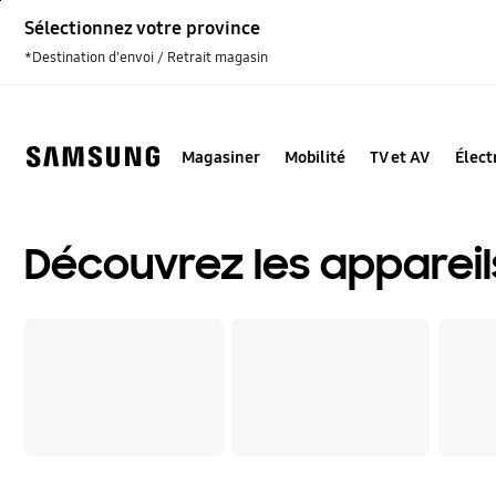
Skip
Sélectionnez votre province
to
content
*Destination d'envoi / Retrait magasin
Magasiner
Mobilité
TV et AV
Élec
Découvrez les appareil