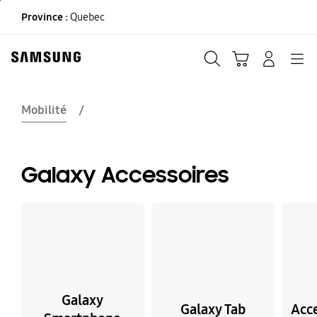
Skip
Province :
Quebec
to
content
Recherche
Panier
CONNEXION
Navigation
Mobilité
Galaxy Accessoires
Galaxy
Galaxy Tab
Acc