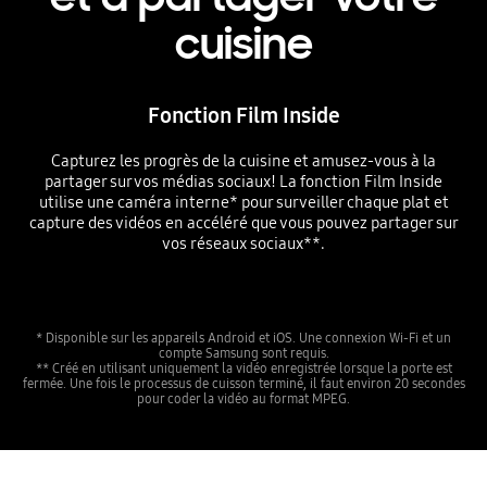
cuisine
Fonction Film Inside
Capturez les progrès de la cuisine et amusez-vous à la
partager sur vos médias sociaux! La fonction Film Inside
utilise une caméra interne* pour surveiller chaque plat et
capture des vidéos en accéléré que vous pouvez partager sur
vos réseaux sociaux**.
* Disponible sur les appareils Android et iOS. Une connexion Wi-Fi et un
compte Samsung sont requis.
** Créé en utilisant uniquement la vidéo enregistrée lorsque la porte est
fermée. Une fois le processus de cuisson terminé, il faut environ 20 secondes
pour coder la vidéo au format MPEG.