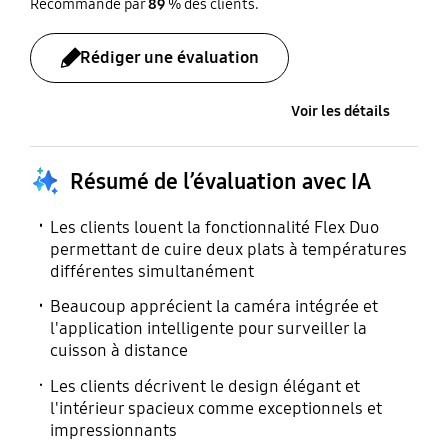
Recommandé par
89
% des clients.
Verrouillage parental
Horloge
Plateau de cuisson à la
friteuse à air
Oui
Oui
Rédiger une évaluation
Oui
Options de langue
Friteuse à air chaud Air
Voir les détails
Fry
Oui
Oui
Résumé de l’évaluation avec IA
Convection (W)
Méthode de nettoyage
Les clients louent la fonctionnalité Flex Duo
permettant de cuire deux plats à températures
(2 ch.) 1300 W
Autonettoyage et
différentes simultanément
nettoyage à la vapeur
Beaucoup apprécient la caméra intégrée et
l'application intelligente pour surveiller la
Connexion Wi-Fi
Air Fry
cuisson à distance
Oui
Oui
Les clients décrivent le design élégant et
l'intérieur spacieux comme exceptionnels et
impressionnants
Air sous vide
Minuterie de cuisson