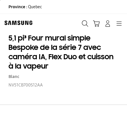
Skip
Province :
Quebec
to
content
Recherche
Panier
CONNEXION
Navigation
5,1 pi³ Four mural simple
Bespoke de la série 7 avec
caméra IA, Flex Duo et cuisson
à la vapeur
Blanc
NV51CB700S12AA
5,1
Fo