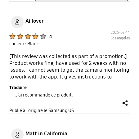
Ai lover
2026-02-14
Product Ratings :
4
Los angeles
couleur : Blanc
[This review was collected as part of a promotion.]
Product works fine, have used for 2 weeks with no
issues. I cannot seem to get the camera monitoring
to work with the app. It gives instructions to
download a plug in that does not appear in the
Traduire
app. The preheat function works well and is quick.
J’ai recommandé ce produit.
Heating is consistent throughout the oven and
food temperature is precise as I would expect from
share
a precision machine. We have not tried the
Publié à l’origine le Samsung US
steaming function and have not been able to
figure out how to use it.
Matt in California