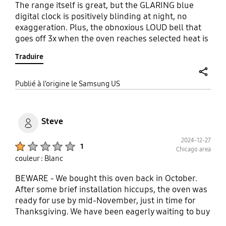
The range itself is great, but the GLARING blue
digital clock is positively blinding at night, no
exaggeration. Plus, the obnoxious LOUD bell that
goes off 3x when the oven reaches selected heat is
so unnecessary. Why oh why do manufacturers
Traduire
think we literally need bells and whistles and
lights, so many lights!?!
share
Publié à l’origine le Samsung US
Steve
2024-12-27
Product Ratings :
1
Chicago area
couleur : Blanc
BEWARE - We bought this oven back in October.
After some brief installation hiccups, the oven was
ready for use by mid-November, just in time for
Thanksgiving. We have been eagerly waiting to buy
a new oven for years, and were excited to have this.