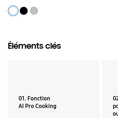
cu
à
Blanc
Noir mat
Acier inoxydable
la
v
Éléments clés
01. Fonction
0
AI Pro Cooking
p
ou