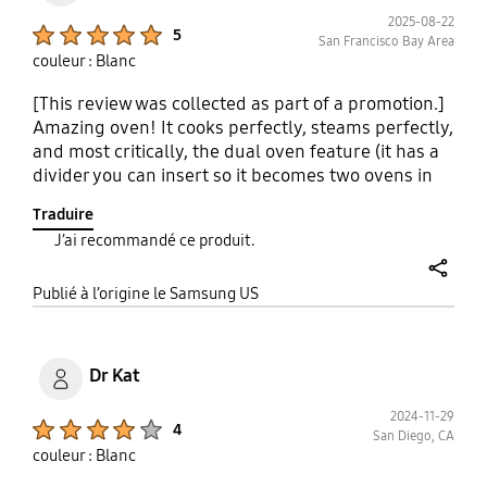
2025-08-22
Product Ratings :
5
San Francisco Bay Area
couleur : Blanc
[This review was collected as part of a promotion.]
Amazing oven! It cooks perfectly, steams perfectly,
and most critically, the dual oven feature (it has a
divider you can insert so it becomes two ovens in
one with different temperature controls) works like
Traduire
a champ. The smart app integration is awesome,
J’ai recommandé ce produit.
you can check on your food from anywhere in the
house with the built in camera and the unit's UI
share
works like a charm.
Publié à l’origine le Samsung US
Dr Kat
2024-11-29
Product Ratings :
4
San Diego, CA
couleur : Blanc