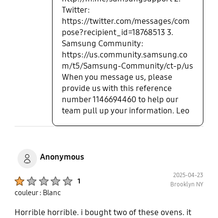
Twitter:
https://twitter.com/messages/com
pose?recipient_id=18768513 3.
Samsung Community:
https://us.community.samsung.co
m/t5/Samsung-Community/ct-p/us
When you message us, please
provide us with this reference
number 1146694460 to help our
team pull up your information. Leo
Anonymous
2025-04-23
Product Ratings :
1
Brooklyn NY
couleur : Blanc
Horrible horrible. i bought two of these ovens. it