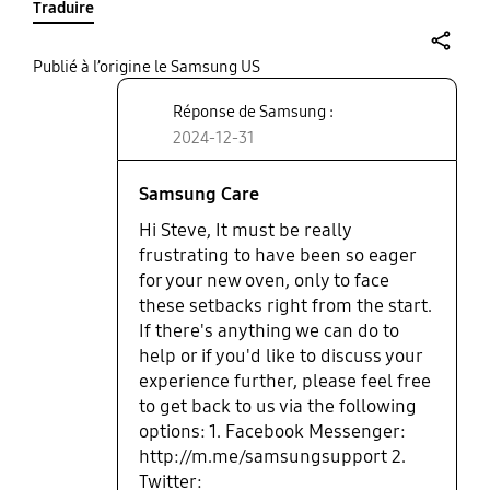
Traduire
During it's first use, we notice the enamel along
the racks had chipped away. This happened within
the first week of owning the oven, and during one
share
Publié à l’origine le Samsung US
of the first uses. The retailer said it was a Samsung
Réponse de Samsung :
issue, that they couldn't repair or replace the oven,
that we needed to work with Samsung. Samsung is
2024-12-31
saying that the chips are considered "cosmetic".
They can fix the problem, but will charge us for the
Samsung Care
repair. Imagine that? They clearly are using inferior
Hi Steve, It must be really
enamels, because nothing should be chipping
frustrating to have been so eager
within the first use. Not sure how many remaining
for your new oven, only to face
issues will pop-up, or how the inside of the oven
these setbacks right from the start.
will look over the years, but our first impressions of
this oven, and for Samsung's response has been
If there's anything we can do to
far from positive. I cannot recommend this
help or if you'd like to discuss your
appliance.
experience further, please feel free
to get back to us via the following
options: 1. Facebook Messenger:
http://m.me/samsungsupport 2.
Twitter: