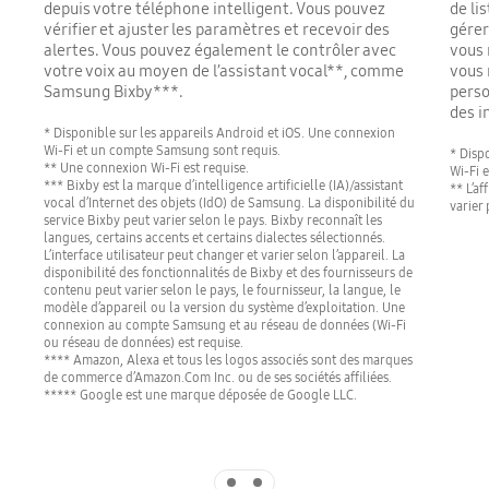
depuis votre téléphone intelligent. Vous pouvez
de li
vérifier et ajuster les paramètres et recevoir des
gérer
alertes. Vous pouvez également le contrôler avec
vous 
votre voix au moyen de l’assistant vocal**, comme
vous 
Samsung Bixby***.
perso
des i
* Disponible sur les appareils Android et iOS. Une connexion
Wi-Fi et un compte Samsung sont requis.
* Disp
** Une connexion Wi-Fi est requise.
Wi-Fi 
*** Bixby est la marque d’intelligence artificielle (IA)/assistant
** L’af
vocal d’Internet des objets (IdO) de Samsung. La disponibilité du
varier 
service Bixby peut varier selon le pays. Bixby reconnaît les
langues, certains accents et certains dialectes sélectionnés.
L’interface utilisateur peut changer et varier selon l’appareil. La
disponibilité des fonctionnalités de Bixby et des fournisseurs de
contenu peut varier selon le pays, le fournisseur, la langue, le
modèle d’appareil ou la version du système d’exploitation. Une
connexion au compte Samsung et au réseau de données (Wi-Fi
ou réseau de données) est requise.
**** Amazon, Alexa et tous les logos associés sont des marques
de commerce d’Amazon.Com Inc. ou de ses sociétés affiliées.
***** Google est une marque déposée de Google LLC.
Indicator 1
Indicator 2