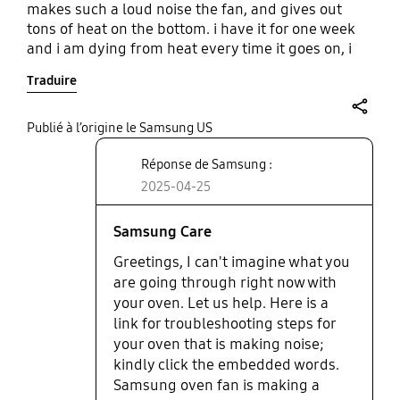
makes such a loud noise the fan, and gives out
tons of heat on the bottom. i have it for one week
and i am dying from heat every time it goes on, i
bought two of these wall ovens and they make my
Traduire
kitchen so hot that every time the oven goes on
even on a low temperature my face becomes red
and my blood starts brewing. disgusting to make
share
Publié à l’origine le Samsung US
ovens that makes the room hot and not let the
Réponse de Samsung :
customers know beforehand. I bough ovens to
heat and cook my food, not to heat my body.
2025-04-25
horrible oven.
Samsung Care
Greetings, I can't imagine what you
are going through right now with
your oven. Let us help. Here is a
link for troubleshooting steps for
your oven that is making noise;
kindly click the embedded words.
Samsung oven fan is making a