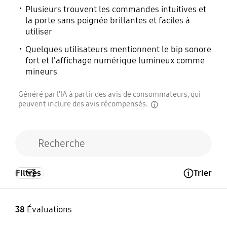
Plusieurs trouvent les commandes intuitives et
Oui
Oui
la porte sans poignée brillantes et faciles à
utiliser
Caméra
Ampoule intérieure
Quelques utilisateurs mentionnent le bip sonore
fort et l'affichage numérique lumineux comme
Oui
1,4 W (DEL) 4 ch.
mineurs
Généré par l'IA à partir des avis de consommateurs, qui
Éclairage intérieur
Ampoule (lampe)
peuvent inclure des avis récompensés.
(position)
allumée/éteinte
disclaimer
Haut
Oui
Filtres
Trier
Open Tooltip Layer
38
Évaluations