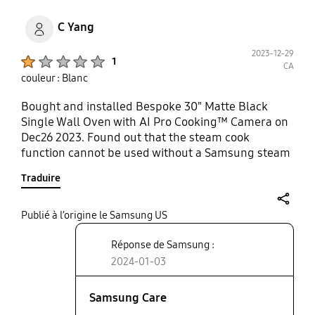
C Yang
2023-12-29
Product Ratings :
1
CA
couleur : Blanc
Bought and installed Bespoke 30" Matte Black
Single Wall Oven with AI Pro Cooking™ Camera on
Dec26 2023. Found out that the steam cook
function cannot be used without a Samsung steam
cook tray. Tried to order it for 3 days, talked to four
Traduire
team members. All attempts to purchase online
were failed. It stated, "Delivery is not available for
the provided zip code" A note also stated California
share
Publié à l’origine le Samsung US
Proposition 65 warning. Now I paid for a steam
Réponse de Samsung :
cooking function that doesn't work without that
special steam cook tray. False claim of product
2024-01-03
function!
Samsung Care