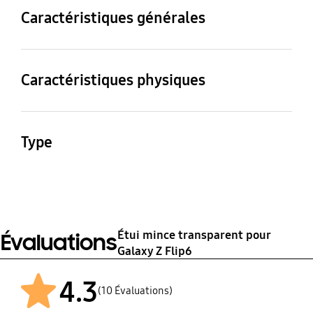
Galaxy Z Flip6
Caractéristiques générales
Contenu de l’emballage
Etui
Caractéristiques physiques
Dimensions (L x H x P)
Poids
83.9 x 74.6 x 18.1 mm
15.4 g
Type
Etui pour Smartphone
Étui mince transparent pour
Évaluations
Galaxy Z Flip6
4.3
(10 Évaluations)