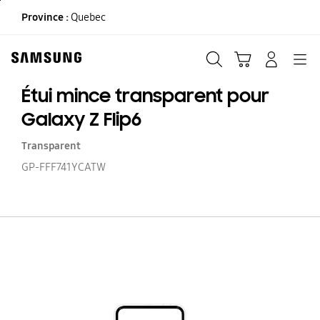
Skip
Province :
Quebec
to
content
Recherche
Panier
CONNEXION
Navigation
Étui mince transparent pour
Galaxy Z Flip6
Transparent
GP-FFF741YCATW
Ét
m
tr
po