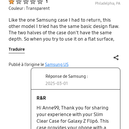
1
Philadelphia, PA
Couleur : Transparent
Like the one Samsung case I had to return, this
other model I tried has the same basic design flaw.
The two halves of the case don't have the same
depth. So when you try to use it on a flat surface,
you end up with a clumsy see-saw. I guess I'll have
Traduire
to find a case from some other company. It's a pity
that Samsung spoils the sheer elegance and
beauty of this phone with an sorely inadequate
share
Publié à l’origine le
Samsung US
case.
Réponse de Samsung :
2025-03-01
R&R
Hi Anne99, Thank you for sharing
your experience with your Slim
Clear Case for Galaxy Z Flip6. This
case provides your phone with a