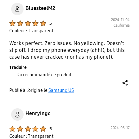
BluesteelM2
2024-11-04
Product Ratings :
5
California
Couleur : Transparent
Works perfect. Zero issues. No yellowing. Doesn't
slip off. I drop my phone everyday (ahh!), but this
case has never cracked (nor has my phone!).
Traduire
J’ai recommandé ce produit.
share
Publié à l’origine le
Samsung US
Henryingc
Product Ratings :
2024-08-17
5
Couleur : Transparent