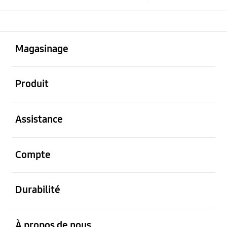
ouvert
Footer Navigation
Magasinage
ouvert
Produit
ouvert
Assistance
ouvert
Compte
ouvert
Durabilité
ouvert
À propos de nous