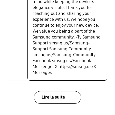
mind while keeping the device’s
elegance visible. Thank you for
reaching out and sharing your
experience with us. We hope you
continue to enjoy your new device.
We value you being a part of the
Samsung community. -Ty Samsung
Support smsng.us/Samsung-
Support Samsung Community
smsng.us/Samsung-Community
Facebook smsng.us/Facebook-
Messenger X https://smsng.us/X-
Messages
Lire la suite
bazaarvoice Certification Label