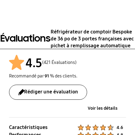
Pelle à glace
Poignée à ouverture
Wi-Fi intégré
facile
1 EA
Oui
Oui
Réfrigérateur de comptoir Bespoke
Évaluations
de 36 po de 3 portes françaises avec
pichet à remplissage automatique
4.5
(421 Évaluations)
Recommandé par
91
% des clients.
Rédiger une évaluation
Voir les détails
Caractéristiques
Product Ratings :
4.6
Performances
Product Ratings :
4.8