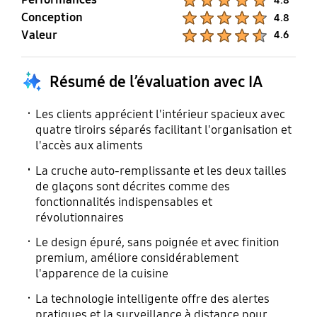
Conception
Product Ratings :
4.8
Valeur
Product Ratings :
4.6
Résumé de l’évaluation avec IA
Les clients apprécient l'intérieur spacieux avec
quatre tiroirs séparés facilitant l'organisation et
l'accès aux aliments
La cruche auto-remplissante et les deux tailles
de glaçons sont décrites comme des
fonctionnalités indispensables et
révolutionnaires
Le design épuré, sans poignée et avec finition
premium, améliore considérablement
l'apparence de la cuisine
La technologie intelligente offre des alertes
pratiques et la surveillance à distance pour