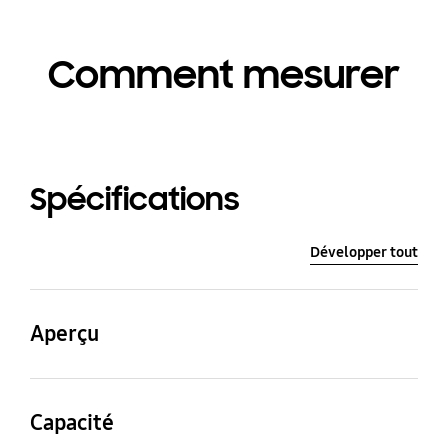
Comment mesurer
Spécifications
Développer tout
Aperçu
Congélateur (pi³)
Profondeur nette sans
porte
Capacité
6.8
24 po