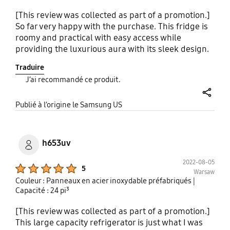
[This review was collected as part of a promotion.]
So far very happy with the purchase. This fridge is
roomy and practical with easy access while
providing the luxurious aura with its sleek design.
Also the smartphone control via smart things app
Traduire
is quite nice to have. The water pitcher fills up fast
J’ai recommandé ce produit.
with cold water, along with 2 different sizes of ice
being available at the same time. I personally
share
prefer simple and durable product for the
Publié à l’origine le Samsung US
appliances, and this fidge perfectly meets my
needs. But if you prefer more tech forward,
consider higher range of this fridge. If you are
h653uv
considering this fridge, go for it. You will be
satisfied for your investmemt.
2022-08-05
Product Ratings :
5
Warsaw
Couleur : Panneaux en acier inoxydable préfabriqués
|
Capacité : 24 pi³
[This review was collected as part of a promotion.]
This large capacity refrigerator is just what I was