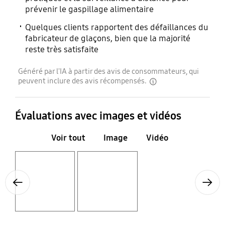
prévenir le gaspillage alimentaire
Quelques clients rapportent des défaillances du
fabricateur de glaçons, bien que la majorité
reste très satisfaite
Généré par l'IA à partir des avis de consommateurs, qui
peuvent inclure des avis récompensés.
disclaimer
Évaluations avec images et vidéos
Voir tout
Image
Vidéo
Layer popup open
Layer popup open
Previous
Next