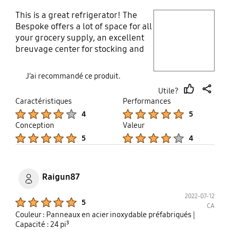
This is a great refrigerator! The
play video
Bespoke offers a lot of space for all
your grocery supply, an excellent
Layer popup open
breuvage center for stocking and
deep containers in the fridge
compartment for all your meats
J’ai recommandé ce produit.
and produce. We’ve had the
Utile?
bespoke for almost a year now and
thumb
share
Caractéristiques
Performances
all the features work great. The
up
Product Ratings :
Product Ratings :
4
5
only function we haven’t tried is
Conception
Valeur
the ice maker. If you’re looking for
Product Ratings :
Product Ratings :
5
4
lots of space and a highly
functional refrigerator that will
keep your items fresh for longer!
This is the fridge for you! Love it!
Raigun87
2022-07-12
Product Ratings :
5
CA
Couleur : Panneaux en acier inoxydable préfabriqués
|
Capacité : 24 pi³