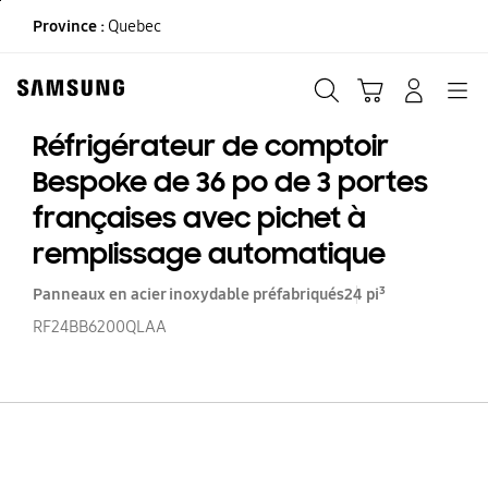
Skip
Province :
Quebec
to
content
Recherche
Panier
CONNEXION
Navigation
Réfrigérateur de comptoir
Bespoke de 36 po de 3 portes
françaises avec pichet à
remplissage automatique
Panneaux en acier inoxydable préfabriqués
24 pi³
RF24BB6200QLAA
Ré
d