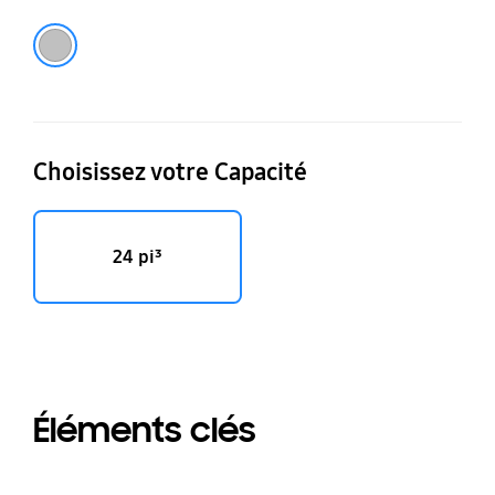
au
Panneaux en acier inoxydable préfabriqués
Choisissez votre Capacité
24 pi³
Éléments clés