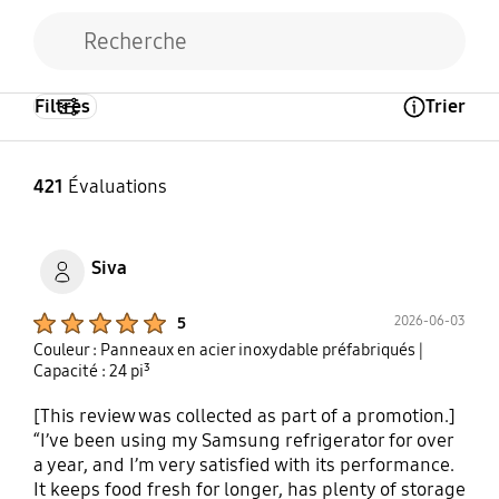
Filtres
Trier
Open Tooltip Layer
421
Évaluations
Siva
Product Ratings :
2026-06-03
5
Couleur : Panneaux en acier inoxydable préfabriqués
|
Capacité : 24 pi³
[This review was collected as part of a promotion.]
“I’ve been using my Samsung refrigerator for over
a year, and I’m very satisfied with its performance.
It keeps food fresh for longer, has plenty of storage