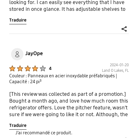
looking for. I can easily see everything that I have
stored in once glance. It has adjustable shelves to
accommodate any size items that need to be
Traduire
refrigerated. The temperature control is easy to
adjust if needed with just the press of a button. I
like that an alarm sounds if any of the doors are
share
left ajar. The best features I feel are the ice drawer,
which makes 2 different size ice cubes as well as
JayOpe
the pitcher which you can also infuse herbs, fruit
and vegetables in. As you use the pitcher it fills
2024-01-20
Product Ratings :
4
almost immediately to keep you hydrated
Land O Lakes, FL
Couleur : Panneaux en acier inoxydable préfabriqués
|
throughout the day. This is the refrigerator I have
Capacité : 24 pi³
always wanted to make my kitchen complete.
[This review was collected as part of a promotion.]
Bought a month ago, and love how much room this
refrigerator offers. Love the pitcher feature, wasn’t
sure if we were going to like it or not. Although, the
pitcher seems to be a bit finicky. Not really sure
Traduire
what makes it fill or not. Sometimes we open the
J’ai recommandé ce produit.
door and pitcher is full, other times it has not filled